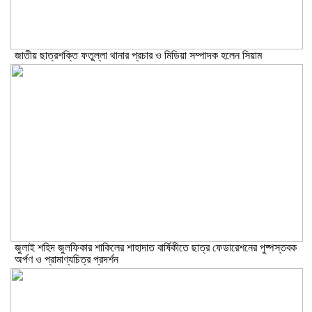
জাতীয় ছাত্রশক্তি ফতুল্লা থানার প্রচার ও মিডিয়া সম্পাদক হলেন সিয়াম
​জুলাই শহিদ জুলফিকার শাকিলের শাহাদাত বার্ষিকীতে ছাত্র ফেডারেশনের পুষ্পস্তবক
অর্পণ ও প্রামাণ্যচিত্র প্রদর্শন