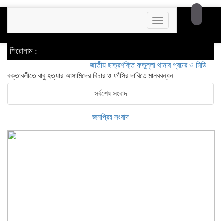
Toggle
navigation
শিরোনাম :
জাতীয় ছাত্রশক্তি ফতুল্লা থানার প্রচার ও মিডিয়া সম্পাদক হ
বক্তাবলীতে বাবু হত্যার আসামিদের বিচার ও ফাঁসির দাবিতে মানববন্ধন
সর্বশেষ সংবাদ
জনপ্রিয় সংবাদ