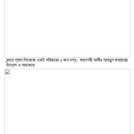
বন্দরে গ্যাস লিকেজে একই পরিবারের ৩ জন দগ্ধ, মহানগরী আমীর আবদুুল জব্বারের
উদ্বেগ ও সমবেদনা