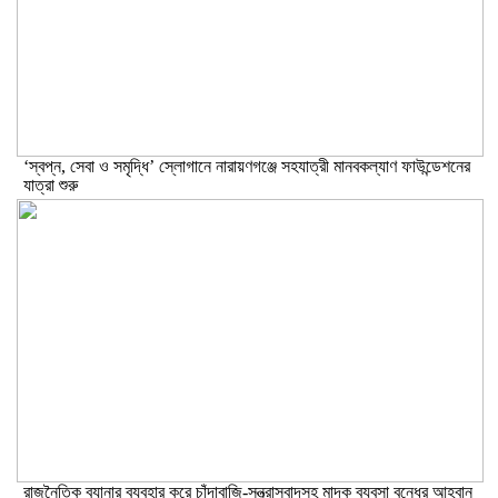
‘স্বপ্ন, সেবা ও সমৃদ্ধি’ স্লোগানে নারায়ণগঞ্জে সহযাত্রী মানবকল্যাণ ফাউন্ডেশনের
যাত্রা শুরু
রাজনৈতিক ব্যানার ব্যবহার করে চাঁদাবাজি-সন্ত্রাসবাদসহ মাদক ব্যবসা বন্ধের আহবান