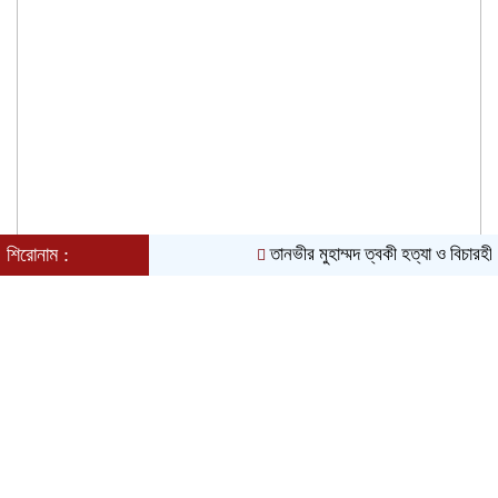
বন্দরে অসুস্থ বিএনপি নেতা তারা মিয়ার পাশে দলীয়
নেতৃবৃন্দ, এমপি’ পক্ষ থেকে আর্থিক সহায়তা
শিরোনাম :
তানভীর মুহাম্মদ ত্বকী হত্যা ও বিচারহী