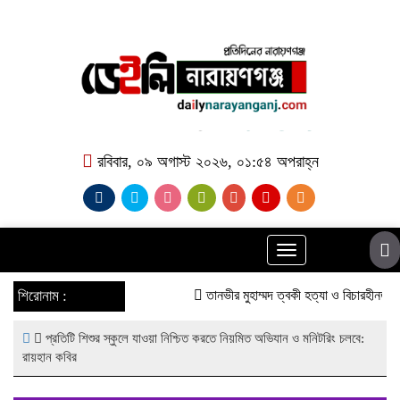
রবিবার, ০৯ অগাস্ট ২০২৬, ০১:৫৪ অপরাহ্ন
Toggle
navigation
শিরোনাম :
তানভীর মুহাম্মদ ত্বকী হত্যা ও বিচারহীনতার
প্রতিটি শিশুর স্কুলে যাওয়া নিশ্চিত করতে নিয়মিত অভিযান ও মনিটরিং চলবে:
রায়হান কবির