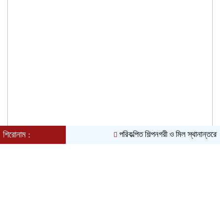
শিরোনাম :
পরিকল্পিত শিল্পনগরী ও মিল স্থানান্তরের
বন্দরে গ্যাস লিকেজে একই পরিবারের ৩ জন দগ্ধ,
মহানগরী আমীর আবদুুল জব্বারের উদ্বেগ ও
সমবেদনা