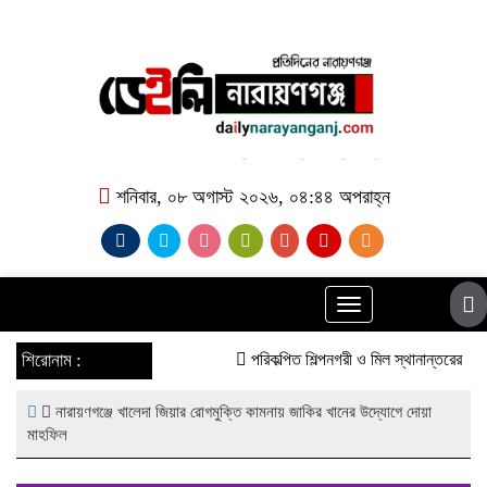
শনিবার, ০৮ অগাস্ট ২০২৬, ০৪:৪৪ অপরাহ্ন
Toggle
navigation
শিরোনাম :
পরিকল্পিত শিল্পনগরী ও মিল স্থানান্তরের দাব
নারায়ণগঞ্জে খালেদা জিয়ার রোগমুক্তি কামনায় জাকির খানের উদ্যোগে দোয়া
মাহফিল