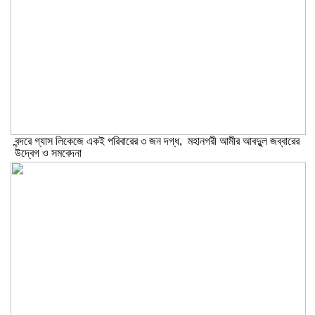
বন্দরে গ্যাস লিকেজে একই পরিবারের ৩ জন দগ্ধ, মহানগরী আমীর আবদুুল জব্বারের
উদ্বেগ ও সমবেদনা