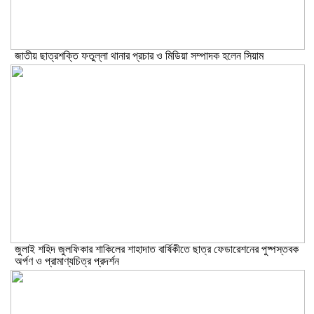
জাতীয় ছাত্রশক্তি ফতুল্লা থানার প্রচার ও মিডিয়া সম্পাদক হলেন সিয়াম
​জুলাই শহিদ জুলফিকার শাকিলের শাহাদাত বার্ষিকীতে ছাত্র ফেডারেশনের পুষ্পস্তবক
অর্পণ ও প্রামাণ্যচিত্র প্রদর্শন