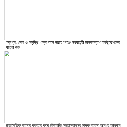
‘স্বপ্ন, সেবা ও সমৃদ্ধি’ স্লোগানে নারায়ণগঞ্জে সহযাত্রী মানবকল্যাণ ফাউন্ডেশনের
যাত্রা শুরু
রাজনৈতিক ব্যানার ব্যবহার করে চাঁদাবাজি-সন্ত্রাসবাদসহ মাদক ব্যবসা বন্ধের আহবান