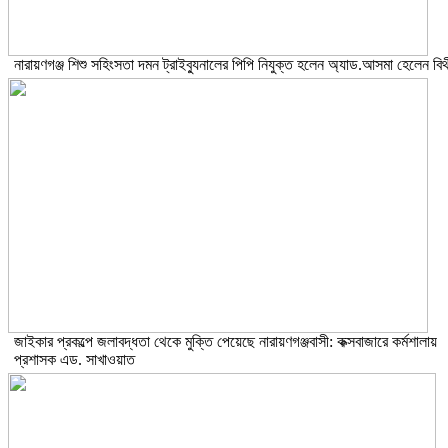
নারায়ণগঞ্জ শিশু সহিংসতা দমন ট্রাইব্যুনালের পিপি নিযুক্ত হলেন অ্যাড.আসমা হেলেন বিথ
জাইকার প্রকল্পে জলাবদ্ধতা থেকে মুক্তি পেয়েছে নারায়ণগঞ্জবাসী: কক্সবাজারে কর্মশালায়
প্রশাসক এড. সাখাওয়াত