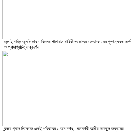
​জুলাই শহিদ জুলফিকার শাকিলের শাহাদাত বার্ষিকীতে ছাত্র ফেডারেশনের পুষ্পস্তবক অর্প
ও প্রামাণ্যচিত্র প্রদর্শন
বন্দরে গ্যাস লিকেজে একই পরিবারের ৩ জন দগ্ধ, মহানগরী আমীর আবদুুল জব্বারের