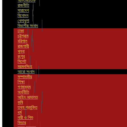
আন্তর্জাতিক
রাজনীতি
সারাদেশ
বিনোদন
খেলাধুলা
বিভাগীয় সংবাদ
ঢাকা
চট্টগ্রাম
বরিশাল
রাজশাহী
খুলনা
রংপুর
সিলেট
ময়মনসিংহ
আরো সংবাদ
সম্পাদকীয়
শিক্ষা
গণমাধ্যম
অর্থনীতি
আইন আদালত
কৃষি
তথ্য প্রযুক্তি
ধর্ম
নারী ও শিশু
ফিচার