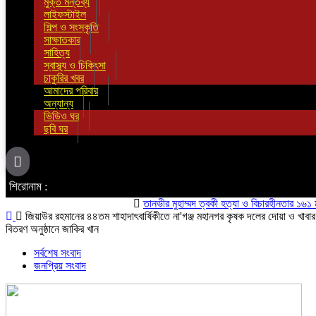
মুক্ত মন্তব্য
লাইফস্টাইল
শিল্প ও সংস্কৃতি
সাক্ষাতকার
সাহিত্য
স্বাস্থ্য ও চিকিৎসা
চাকুরির খবর
আমাদের পরিবার
অন্যান্য
ভিডিও ঘর
ছবি ঘর
শিরোনাম :
তানভীর মুহাম্মদ ত্বকী হত্যা ও বিচারহীনতার ১৬১ মাস উপ
জিয়াউর রহমানের ৪৪তম শাহাদাৎবার্ষিকীতে না'গঞ্জ মহানগর কৃষক দলের দোয়া ও খাবার
বিতরণ অনুষ্ঠানে জাকির খান
সর্বশেষ সংবাদ
জনপ্রিয় সংবাদ