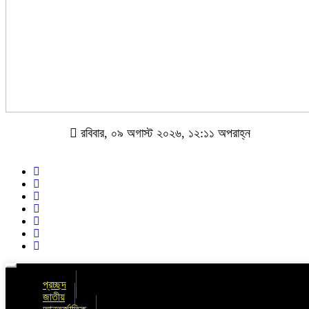
রবিবার, ০৯ অগাস্ট ২০২৬, ১২:১১ অপরাহ্ন
Toggle
navigation
প্রচ্ছদ
জাতীয়