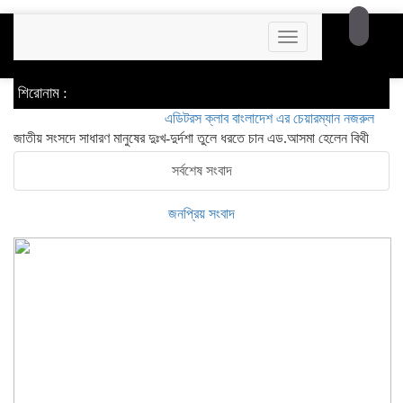
Toggle
navigation
শিরোনাম :
এডিটরস ক্লাব বাংলাদেশ এর চেয়ারম্যান নজরুল ইসলাম তমিজী
জাতীয় সংসদে সাধারণ মানুষের দুঃখ-দুর্দশা তুলে ধরতে চান এড.আসমা হেলেন বিথী
সর্বশেষ সংবাদ
জনপ্রিয় সংবাদ