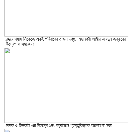
বন্দরে গ্যাস লিকেজে একই পরিবারের ৩ জন দগ্ধ, মহানগরী আমীর আবদুুল জব্বারের
উদ্বেগ ও সমবেদনা
মাদক ও ছিনতাই এর বিরুদ্ধে ১নং বাবুরাইলে প্রস্তুতিমূলক আলোচনা সভা