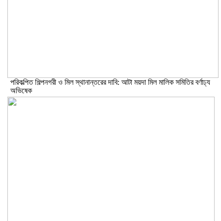
পরিকল্পিত শিল্পনগরী ও মিল স্থানান্তরের দাবি: আটা ময়দা মিল মালিক সমিতির বর্ণাঢ্য
অভিষেক