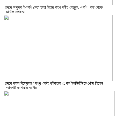
বন্দরে অসুস্থ বিএনপি নেতা তারা মিয়ার পাশে দলীয় নেতৃবৃন্দ, এমপি’ পক্ষ থেকে
আর্থিক সহায়তা
বন্দরে গ্যাস বিস্ফোরণে দগ্ধ একই পরিবারের ৩: বার্ন ইনস্টিটিউটে খোঁজ নিলেন
মহানগরী জামায়াত আমীর