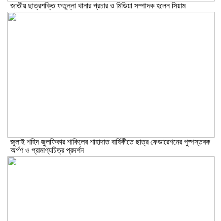
জাতীয় ছাত্রশক্তি ফতুল্লা থানার প্রচার ও মিডিয়া সম্পাদক হলেন সিয়াম
​জুলাই শহিদ জুলফিকার শাকিলের শাহাদাত বার্ষিকীতে ছাত্র ফেডারেশনের পুষ্পস্তবক
অর্পণ ও প্রামাণ্যচিত্র প্রদর্শন