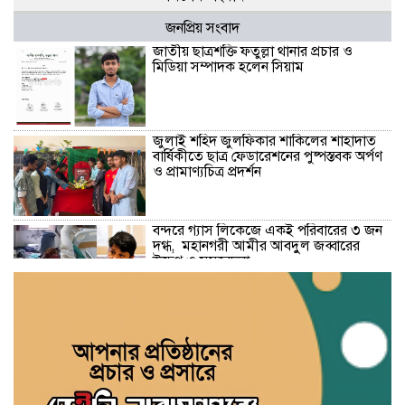
জনপ্রিয় সংবাদ
জাতীয় ছাত্রশক্তি ফতুল্লা থানার প্রচার ও
মিডিয়া সম্পাদক হলেন সিয়াম
​জুলাই শহিদ জুলফিকার শাকিলের শাহাদাত
বার্ষিকীতে ছাত্র ফেডারেশনের পুষ্পস্তবক অর্পণ
ও প্রামাণ্যচিত্র প্রদর্শন
বন্দরে গ্যাস লিকেজে একই পরিবারের ৩ জন
দগ্ধ, মহানগরী আমীর আবদুুল জব্বারের
উদ্বেগ ও সমবেদনা
মাদক ও ছিনতাই এর বিরুদ্ধে ১নং বাবুরাইলে
প্রস্তুতিমূলক আলোচনা সভা