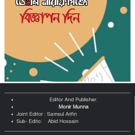
সাহিত্য জোট নারায়ণগঞ্জের কবিতা পাঠ ও
সাহিত্য আলোচনায় মুখরিত অনুষ্ঠান
‘স্বপ্ন, সেবা ও সমৃদ্ধি’ স্লোগানে নারায়ণগঞ্জে
সহযাত্রী মানবকল্যাণ ফাউন্ডেশনের যাত্রা শুরু
রাজনৈতিক ব্যানার ব্যবহার করে চাঁদাবাজি-
সন্ত্রাসবাদসহ মাদক ব্যবসা বন্ধের আহবান
আহমেদুর রহমান তনুর
পানির পাম্পের দাবি নিয়ে বক্তারা-আমাদেরকে
রাস্তায় নামতে বাধ্য করবেন না
Editor And Publisher:
Monir Munna
Joint Editor : Samsul Arifin
তোলারাম কলেজে হামলায় আহত শিবির
Sub- Edito: Abid Hossain
নেতাদের হাসপাতালে দেখতে গেলেন কেন্দ্রীয়
সভাপতি