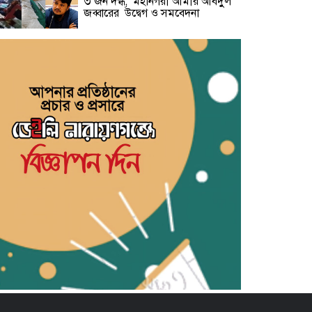
৩ জন দগ্ধ, মহানগরী আমীর আবদুুল
জব্বারের উদ্বেগ ও সমবেদনা
মাদক ও ছিনতাই এর বিরুদ্ধে ১নং
বাবুরাইলে প্রস্তুতিমূলক আলোচনা সভা
সাহিত্য জোট নারায়ণগঞ্জের কবিতা পাঠ
ও সাহিত্য আলোচনায় মুখরিত অনুষ্ঠান
‘স্বপ্ন, সেবা ও সমৃদ্ধি’ স্লোগানে
নারায়ণগঞ্জে সহযাত্রী মানবকল্যাণ
ফাউন্ডেশনের যাত্রা শুরু
রাজনৈতিক ব্যানার ব্যবহার করে
চাঁদাবাজি-সন্ত্রাসবাদসহ মাদক ব্যবসা
বন্ধের আহবান আহমেদুর রহমান তনুর
পানির পাম্পের দাবি নিয়ে বক্তারা-
আমাদেরকে রাস্তায় নামতে বাধ্য করবেন