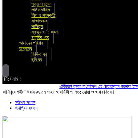
মুক্ত মন্তব্য
লাইফস্টাইল
শিল্প ও সংস্কৃতি
সাক্ষাতকার
সাহিত্য
স্বাস্থ্য ও চিকিৎসা
চাকুরির খবর
আমাদের পরিবার
অন্যান্য
ভিডিও ঘর
ছবি ঘর
শিরোনাম :
এডিটরস ক্লাব বাংলাদেশ এর চেয়ারম্যান নজরুল ইসলাম তমি
কাশিপুরে শহীদ জিয়ার ৪৪তম শাহাদাৎ বার্ষিকী পালিত: দোয়া ও খাবার বিতরণ
সর্বশেষ সংবাদ
জনপ্রিয় সংবাদ