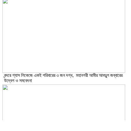
বন্দরে গ্যাস লিকেজে একই পরিবারের ৩ জন দগ্ধ, মহানগরী আমীর আবদুুল জব্বারের
উদ্বেগ ও সমবেদনা