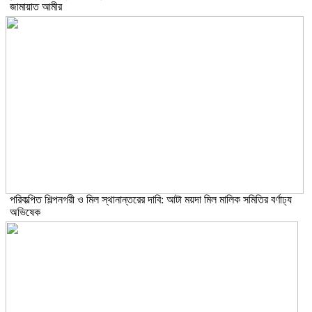
জামায়াত আমীর
পরিকল্পিত শিল্পনগরী ও মিল স্থানান্তরের দাবি: আটা ময়দা মিল মালিক সমিতির বর্ণাঢ্য
অভিষেক