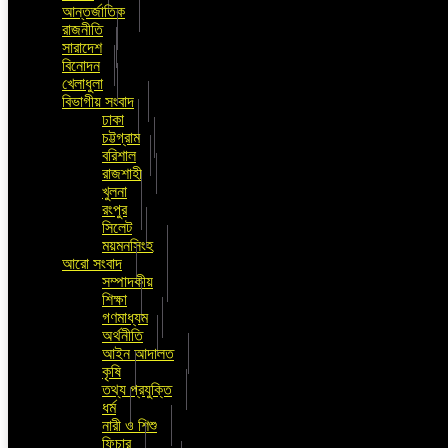
আন্তর্জাতিক
রাজনীতি
সারাদেশ
বিনোদন
খেলাধুলা
বিভাগীয় সংবাদ
ঢাকা
চট্টগ্রাম
বরিশাল
রাজশাহী
খুলনা
রংপুর
সিলেট
ময়মনসিংহ
আরো সংবাদ
সম্পাদকীয়
শিক্ষা
গণমাধ্যম
অর্থনীতি
আইন আদালত
কৃষি
তথ্য প্রযুক্তি
ধর্ম
নারী ও শিশু
ফিচার