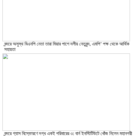
বন্দরে অসুস্থ বিএনপি নেতা তারা মিয়ার পাশে দলীয় নেতৃবৃন্দ, এমপি’ পক্ষ থেকে আর্থিক
সহায়তা
বন্দরে গ্যাস বিস্ফোরণে দগ্ধ একই পরিবারের ৩: বার্ন ইনস্টিটিউটে খোঁজ নিলেন মহানগরী