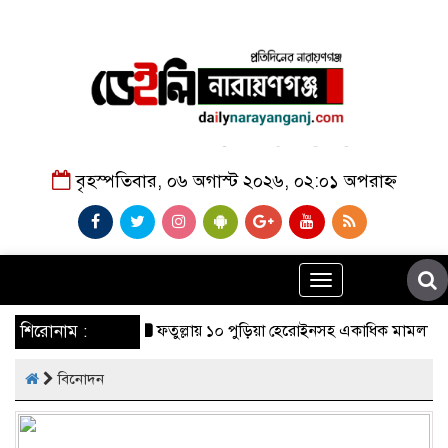
বৃহস্পতিবার, ০৬ অগাস্ট ২০২৬, ০২:০১ অপরাহ্ন
Toggle
navigation
শিরোনাম :
ফতুল্লায় ১০ পুড়িয়া হেরোইনসহ একাধিক মামলার আসামি গ্র
বিনোদন