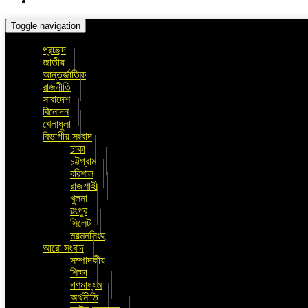
Toggle navigation
প্রচ্ছদ
জাতীয়
আন্তর্জাতিক
রাজনীতি
সারাদেশ
বিনোদন
খেলাধুলা
বিভাগীয় সংবাদ
ঢাকা
চট্টগ্রাম
বরিশাল
রাজশাহী
খুলনা
রংপুর
সিলেট
ময়মনসিংহ
আরো সংবাদ
সম্পাদকীয়
শিক্ষা
গণমাধ্যম
অর্থনীতি