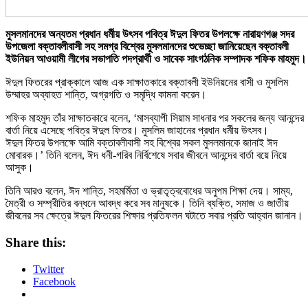
মুসলমানদের অন্যতম প্রধান ধর্মীয় উৎসব পবিত্র ঈদুল ফিতর উপলক্ষে নারায়ণগঞ্জ সদর
উপজেলা বক্তাবলীবাসী সহ সমগ্র বিশ্বের মুসলমানদের শুভেচ্ছা জানিয়েছেন বক্তাবলী
ইউনিয়ন আওয়ামী লীগের সভাপতি পদপ্রার্থী ও সাবেক সাংগঠনিক সম্পাদক শফিক মাহমুদ।
ঈদুল ফিতরের প্রাক্কালে আজ এক সাক্ষাতকারে বক্তাবলী ইউনিয়নের বাসী ও মুসলিম
উম্মাহর অব্যাহত শান্তি, অগ্রগতি ও সমৃদ্ধি কামনা করেন।
শফিক মাহমুদ তাঁর সাক্ষাতকারে বলেন, ‘মাসব্যাপী সিয়াম সাধনার পর সকলের জন্য আনন্দের
বার্তা নিয়ে এসেছে পবিত্র ঈদুল ফিতর। মুসলিম জাহানের প্রধান ধর্মীয় উৎসব।
ঈদুল ফিতর উপলক্ষে আমি বক্তাবলীবাসী সহ বিশ্বের সকল মুসলমানকে জানাই ঈদ
মোবারক।’ তিনি বলেন, ঈদ ধনী-গরিব নির্বিশেষে সবার জীবনে আনন্দের বার্তা বয়ে নিয়ে
আসুক।
তিনি আরও বলেন, ঈদ শান্তি, সহমর্মিতা ও ভ্রাতৃত্ববোধের অনুপম শিক্ষা দেয়। সাম্য,
মৈত্রী ও সম্প্রীতির বন্ধনে আবদ্ধ করে সব মানুষকে। তিনি ব্যক্তি, সমাজ ও জাতীয়
জীবনের সব ক্ষেত্রে ঈদুল ফিতরের শিক্ষার প্রতিফলন ঘটাতে সবার প্রতি আহ্বান জানান।
Share this:
Twitter
Facebook