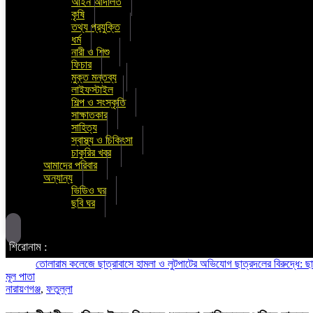
আইন আদালত
কৃষি
তথ্য প্রযুক্তি
ধর্ম
নারী ও শিশু
ফিচার
মুক্ত মন্তব্য
লাইফস্টাইল
শিল্প ও সংস্কৃতি
সাক্ষাতকার
সাহিত্য
স্বাস্থ্য ও চিকিৎসা
চাকুরির খবর
আমাদের পরিবার
অন্যান্য
ভিডিও ঘর
ছবি ঘর
শিরোনাম :
তোলারাম কলেজে ছাত্রাবাসে হামলা ও লুটপাটের অভিযোগ ছাত্রদলের বিরুদ্ধে: ছাত্রশক্ত
মূল পাতা
নারায়ণগঞ্জ
,
ফতুল্লা