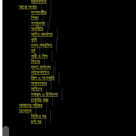
ময়মনসিংহ
আরো সংবাদ
সম্পাদকীয়
শিক্ষা
গণমাধ্যম
অর্থনীতি
আইন আদালত
কৃষি
তথ্য প্রযুক্তি
ধর্ম
নারী ও শিশু
ফিচার
মুক্ত মন্তব্য
লাইফস্টাইল
শিল্প ও সংস্কৃতি
সাক্ষাতকার
সাহিত্য
স্বাস্থ্য ও চিকিৎসা
চাকুরির খবর
আমাদের পরিবার
অন্যান্য
ভিডিও ঘর
ছবি ঘর