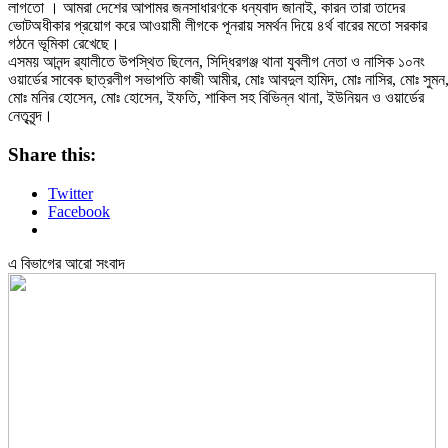
লাগতো । আমরা দেশের আপামর জনসাধারণকে ধন্যবাদ জানাই, কারন তারা তাদের
ভোটঅধীকার প্রয়োগ করে আওয়ামী লীগকে পূনরায় সমর্থন দিয়ে ৪র্থ বারের মতো সরকার
গঠনে ভূমিকা রেখেছে।
এসময় আনন্দ ৱ্যালীতে উপস্থিত ছিলেন, সিদ্ধিরগঞ্জ থানা যুবলীগ নেতা ও নাসিক ১০নং
ওয়ার্ডের সাবেক ছাত্রলীগ সভাপতি কাজী আমীর, মোঃ আবদুল হামিদ, মোঃ নাসির, মোঃ সুমন
মোঃ মনির হোসেন, মোঃ হোসেন, ইফতি, শাকিল সহ বিভিন্ন থানা, ইউনিয়ন ও ওয়ার্ডের
নেতৃবৃন্দ।
Share this:
Twitter
Facebook
এ বিভাগের আরো সংবাদ