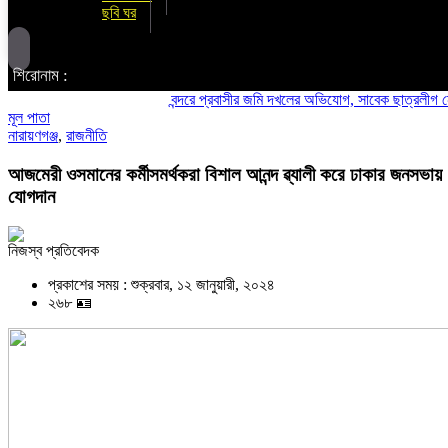
ছবি ঘর
শিরোনাম :
বন্দরে প্রবাসীর জমি দখলের অভিযোগ, সাবেক ছাত্রলীগ নেতা মহিউ
মূল পাতা
নারায়ণগঞ্জ
,
রাজনীতি
আজমেরী ওসমানের কর্মীসমর্থকরা বিশাল আনন্দ ৱ্যালী করে ঢাকার জনসভায়
যোগদান
নিজস্ব প্রতিবেদক
প্রকাশের সময় : শুক্রবার, ১২ জানুয়ারী, ২০২৪
২৬৮ 🪪