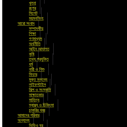
খুলনা
রংপুর
সিলেট
ময়মনসিংহ
আরো সংবাদ
সম্পাদকীয়
শিক্ষা
গণমাধ্যম
অর্থনীতি
আইন আদালত
কৃষি
তথ্য প্রযুক্তি
ধর্ম
নারী ও শিশু
ফিচার
মুক্ত মন্তব্য
লাইফস্টাইল
শিল্প ও সংস্কৃতি
সাক্ষাতকার
সাহিত্য
স্বাস্থ্য ও চিকিৎসা
চাকুরির খবর
আমাদের পরিবার
অন্যান্য
ভিডিও ঘর