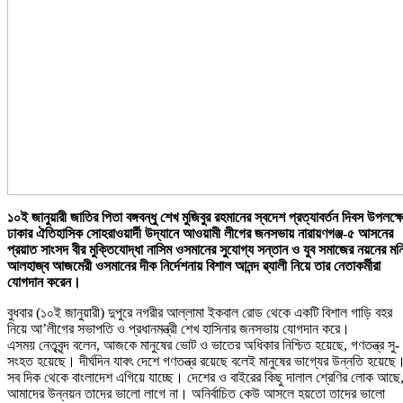
১০ই জানুয়ারী জাতির পিতা বঙ্গবন্ধু শেখ মুজিবুর রহমানের স্বদেশ প্রত্যাবর্তন দিবস উপলক্ষ
ঢাকার ঐতিহাসিক সোহরাওয়ার্দী উদ্যানে আওয়ামী লীগের জনসভায় নারায়ণগঞ্জ-৫ আসনের
প্রয়াত সাংসদ বীর মুক্তিযোদ্ধা নাসিম ওসমানের সুযোগ্য সন্তান ও যুব সমাজের নয়নের মন
আলহাজ্ব আজমেরী ওসমানের দীক নির্দেশনায় বিশাল আনন্দ ৱ্যালী নিয়ে তার নেতাকর্মীরা
যোগদান করেন।
বুধবার (১০ই জানুয়ারী) দুপুরে নগরীর আল্লামা ইকবাল রোড থেকে একটি বিশাল গাড়ি বহর
নিয়ে আ’লীগের সভাপতি ও প্রধানমন্ত্রী শেখ হাসিনার জনসভায় যোগদান করে।
এসময় নেতৃবৃন্দ বলেন, আজকে মানুষের ভোট ও ভাতের অধিকার নিশ্চিত হয়েছে, গণতন্ত্র সু-
সংহত হয়েছে। দীর্ঘদিন যাবৎ দেশে গণতন্ত্র রয়েছে বলেই মানুষের ভাগ্যের উন্নতি হয়েছে
সব দিক থেকে বাংলাদেশ এগিয়ে যাচ্ছে। দেশের ও বাইরের কিছু দালাল শ্রেণির লোক আছে
আমাদের উন্নয়ন তাদের ভালো লাগে না। অনির্বাচিত কেউ আসলে হয়তো তাদের ভালো