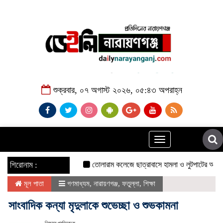
শুক্রবার, ০৭ অগাস্ট ২০২৬, ০৫:৪৩ অপরাহ্ন
Toggle
navigation
শিরোনাম :
তোলারাম কলেজে ছাত্রাবাসে হামলা ও লুটপাটের অভিযোগ ছাত্র
মূল পাতা
গণমাধ্যম
,
নারায়ণগঞ্জ
,
ফতুল্লা
,
শিক্ষা
সাংবাদিক কন্যা মৃদুলাকে শুভেচ্ছা ও শুভকামনা