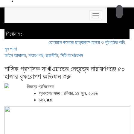
Toggle
navigation
শিরোনাম :
তোলারাম কলেজে ছাত্রাবাসে হামলা ও লুটপাটের অভিযোগ ছাত্রদলের 
মূল পাতা
আইন আদালত
,
নারায়ণগঞ্জ
,
রাজনীতি
,
সিটি কর্পোরেশন
নাসিক প্রশাসক সাখাওয়াতের নেতৃত্বে নারায়ণগঞ্জে ৫০
হাজার বৃক্ষরোপণ অভিযান শুরু
নিজস্ব প্রতিবেদক
প্রকাশের সময় : রবিবার, ১৪ জুন, ২০২৬
১৫২ 🪪