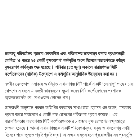
জলবায়ু পরিবর্তনের প্রভাব মোকাবিলা এবং পরিবেশের ভারসাম্য রক্ষায় প্রধানমন্ত্রী
ঘোষিত ‘৫ বছরে ২৫ কোটি বৃক্ষরোপণ’ কর্মসূচির অংশ হিসেবে নারায়ণগঞ্জে বর্ণাঢ্য
বৃক্ষরোপণ কার্যক্রম শুরু হয়েছে। শনিবার (১৩ জুন) সকালে নারায়ণগঞ্জ সিটি
কর্পোরেশনের (নাসিক) উদ্যোগে এ কর্মসূচির আনুষ্ঠানিক উদ্বোধন করা হয়।
নগরীর দেওভোগ এলাকায় অবস্থিত নারায়ণগঞ্জ সিটি পার্কে একটি ‘সোনালু’ গাছের চারা
রোপণের মাধ্যমে এ মহতী কার্যক্রমের সূচনা করেন সিটি কর্পোরেশনের প্রশাসক
অ্যাডভোকেট মো. সাখাওয়াত হোসেন খান।
উদ্বোধনী অনুষ্ঠানে প্রধান অতিথির বক্তব্যে সাখাওয়াত হোসেন খান বলেন, “সরকার
প্রথম বছরে সারাদেশে ৫ কোটি গাছ রোপণের পরিকল্পনা গ্রহণ করেছে। এর
ধারাবাহিকতায় নারায়ণগঞ্জ সিটি কর্পোরেশনকে ৫০ হাজার বৃক্ষ রোপণের লক্ষ্যমাত্রা
দেওয়া হয়েছে। আমরা নারায়ণগঞ্জকে একটি পরিবেশবান্ধব, সবুজ ও বাসযোগ্য নগরী
হিসেবে গড়ে তুলতে প্রতিশ্রুতিবদ্ধ। এ লক্ষ্য বাস্তবায়নে প্রয়োজনীয় সব প্রস্তুতি