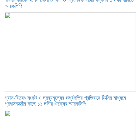
নারায়ণগঞ্জকে বিশেষ জেলা ঘোষণা ও প্রিপেইড মিটার বন্ধসহ ৫ দফা দাবিতে
স্মারকলিপি
গ্যাস-বিদ্যুৎ সংকট ও দ্রব্যমূল্যের ঊর্ধ্বগতির প্রতিবাদে ডিসির মাধ্যমে
প্রধানমন্ত্রীর কাছে ১১ দলীয় ঐক্যের স্মারকলিপি