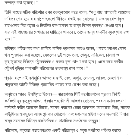
সম্পন্ন করা হয়েছে।”
তিনি গাছের সঠিক পরিচর্যার ওপর গুরুত্বারোপ করে বলেন, “শুধু গাছ লাগালেই আমাদের
দায়িত্ব শেষ হয়ে যায় না; গাছগুলো টিকিয়ে রাখাই বড় চ্যালেঞ্জ। এজন্য রোপণকৃত
চারাগুলোর নিরাপত্তা ও নিয়মিত রক্ষণাবেক্ষণের জন্য বিশেষ ব্যবস্থা নেওয়া হবে।
যারা এই গাছগুলোর দেখভালের দায়িত্বে থাকবেন, তাদের জন্য সম্মানীর ব্যবস্থাও রাখা
হবে।”
ভবিষ্যৎ পরিকল্পনার কথা জানিয়ে নাসিক প্রশাসক আরও বলেন, “নারায়ণগঞ্জের যেসব
খাল পুনঃখনন করা হয়েছে, সেগুলোর দুই পাড়ে তাল, খেজুর, নারিকেল, চালতা ও
কৃষ্ণচূড়াসহ বিভিন্ন সৌন্দর্যবর্ধক ও ফলজ বৃক্ষ রোপণ করা হবে। এতে করে নগরীর
সৌন্দর্য বৃদ্ধির পাশাপাশি পরিবেশের ভারসাম্য রক্ষা পাবে।”
প্রথম ধাপে এই কর্মসূচির আওতায় ঝাউ, বেল, অর্জুন, সোনালু, জারুল, মেহগনি ও
পাকুড়সহ আটটি বিভিন্ন প্রজাতির গাছের চারা রোপণ করা হচ্ছে।
অনুষ্ঠানে আরও উপস্থিত ছিলেন— নারায়ণগঞ্জ সিটি কর্পোরেশনের প্রধান নির্বাহী
কর্মকর্তা নূর কুতুবুল আলম, প্রধান প্রকৌশলী আজগর হোসেন, প্রধান সমাজকল্যাণ
কর্মকর্তা ফরিদ আহমেদ মিরাজ, সাবেক প্যানেল মেয়র আফসানা আফরোজ বিভা, সাবেক
কাউন্সিলর মাকছুদুল আলম খন্দকার খোরশেদ এবং মহানগর মহিলা দলের সভাপতি দিলারা
মাসুদ ময়নাসহ বিভিন্ন রাজনৈতিক ও সামাজিক সংগঠনের নেতৃবৃন্দ।
পরিশেষে, বক্তারা নারায়ণগঞ্জকে একটি পরিচ্ছন্ন ও সবুজ নগরীতে পরিণত করতে