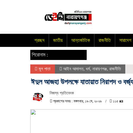
প্রচ্ছদ
জাতীয়
আন্তর্জাতিক
রাজনীতি
সারাদেশ
শিরোনাম :
মূল পাতা
আইন আদালত
,
ধর্ম
,
নারায়ণগঞ্জ
,
রাজনীতি
ঈদুল আজহা উপলক্ষে যাতায়াত নিরাপদ ও বর্জ্য 
নিজস্ব প্রতিবেদক
প্রকাশের সময় : মঙ্গলবার, ১৯ মে, ২০২৬
১১৫ 🪪