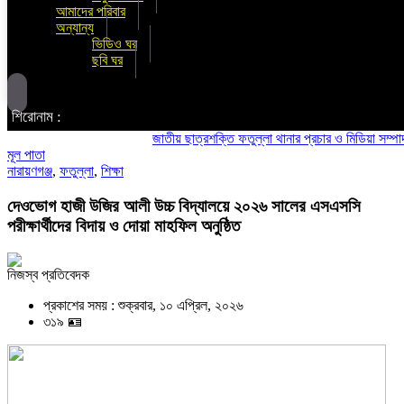
আমাদের পরিবার
অন্যান্য
ভিডিও ঘর
ছবি ঘর
শিরোনাম :
জাতীয় ছাত্রশক্তি ফতুল্লা থানার প্রচার ও মিডিয়া সম্পাদক হলেন
মূল পাতা
নারায়ণগঞ্জ
,
ফতুল্লা
,
শিক্ষা
দেওভোগ হাজী উজির আলী উচ্চ বিদ্যালয়ে ২০২৬ সালের এসএসসি
পরীক্ষার্থীদের বিদায় ও দোয়া মাহফিল অনুষ্ঠিত
নিজস্ব প্রতিবেদক
প্রকাশের সময় : শুক্রবার, ১০ এপ্রিল, ২০২৬
৩১৯ 🪪