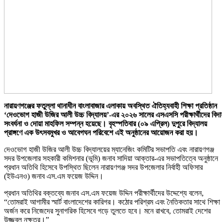
নারায়ণগঞ্জের ফতুল্লা থানাধীন বাংলাবাজার এলাকায় অবস্থিত ঐতিহ্যবাহী শিক্ষা প্রতিষ্ঠান
‘দেওভোগ হাজী উজির আলী উচ্চ বিদ্যালয়’-এর ২০২৬ সালের এসএসসি পরীক্ষার্থীদের বিদা
সংবর্ধনা ও দোয়া মাহফিল সম্পন্ন হয়েছে। বৃহস্পতিবার (০৯ এপ্রিল) দুপুরে বিদ্যালয়
প্রাঙ্গণে এক উৎসবমুখর ও আবেগঘন পরিবেশে এই অনুষ্ঠানের আয়োজন করা হয়।
দেওভোগ হাজী উজির আলী উচ্চ বিদ্যালয়ের ম্যানেজিং কমিটির সভাপতি এবং নারায়ণগঞ্জ
সদর উপজেলার সহকারী কমিশনার (ভূমি) জনাব সাদিয়া আক্তার-এর সভাপতিত্বে অনুষ্ঠানে
প্রধান অতিথি হিসেবে উপস্থিত ছিলেন নারায়ণগঞ্জ সদর উপজেলার নির্বাহী অফিসার
(ইউএনও) জনাব এস.এম ফয়েজ উদ্দিন।
প্রধান অতিথির বক্তব্যে জনাব এস.এম ফয়েজ উদ্দিন পরীক্ষার্থীদের উদ্দেশ্যে বলেন,
“তোমরাই আগামীর স্মার্ট বাংলাদেশের কারিগর। কঠোর পরিশ্রম এবং নৈতিকতার সাথে শিক্ষা
অর্জন করে নিজেদের সুনাগরিক হিসেবে গড়ে তুলতে হবে। মনে রাখবে, তোমরাই দেশের
উজ্জ্বল নক্ষত্র।”