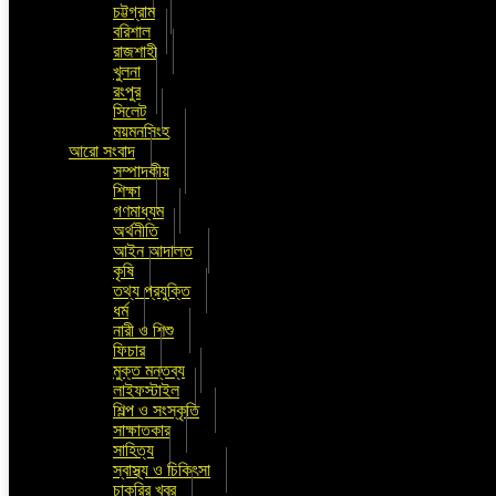
চট্টগ্রাম
বরিশাল
রাজশাহী
খুলনা
রংপুর
সিলেট
ময়মনসিংহ
আরো সংবাদ
সম্পাদকীয়
শিক্ষা
গণমাধ্যম
অর্থনীতি
আইন আদালত
কৃষি
তথ্য প্রযুক্তি
ধর্ম
নারী ও শিশু
ফিচার
মুক্ত মন্তব্য
লাইফস্টাইল
শিল্প ও সংস্কৃতি
সাক্ষাতকার
সাহিত্য
স্বাস্থ্য ও চিকিৎসা
চাকুরির খবর