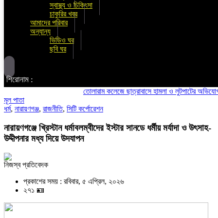
স্বাস্থ্য ও চিকিৎসা
চাকুরির খবর
আমাদের পরিবার
অন্যান্য
ভিডিও ঘর
ছবি ঘর
শিরোনাম :
তোলারাম কলেজে ছাত্রাবাসে হামলা ও লুটপাটের অভিযোগ ছাত্রদলে
মূল পাতা
ধর্ম
,
নারায়ণগঞ্জ
,
রাজনীতি
,
সিটি কর্পোরেশন
নারায়ণগঞ্জে খ্রিস্টান ধর্মাবলম্বীদের ইস্টার সানডে ধর্মীয় মর্যাদা ও উৎসাহ-
উদ্দীপনার মধ্য দিয়ে উদযাপন
নিজস্ব প্রতিবেদক
প্রকাশের সময় : রবিবার, ৫ এপ্রিল, ২০২৬
২৭১ 🪪