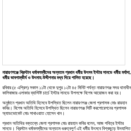
নারায়ণগঞ্জে খ্রিস্টান ধর্মাবলম্বীদের অন্যতম প্রধান ধর্মীয় উৎসব ইস্টার সানডে ধর্মীয় মর্যাদা,
ধর্মীয় ভাবগাম্ভীর্য ও উৎসাহ-উদ্দীপনার মধ্য দিয়ে পালিত হয়েছে।
রবিবার (৫ এপ্রিল) সকাল ১১টা থেকে দুপুর ১২টা ৪৫ মিনিট পর্যন্ত নারায়ণগঞ্জ সদর থানাধীন
কালিবাজার এলাকার ব্যাপ্টিষ্ট চার্চে ইস্টার সানডে উপলক্ষে বিশেষ আয়োজন করা হয়।
অনুষ্ঠানে প্রধান অতিথি হিসেবে উপস্থিত ছিলেন নারায়ণগঞ্জ জেলা প্রশাসক মোঃ রায়হান
কবির। বিশেষ অতিথি হিসেবে উপস্থিত ছিলেন নারায়ণগঞ্জ সিটি করপোরেশনের প্রশাসক
অ্যাডভোকেট মোঃ সাখাওয়াত হোসেন খান।
প্রধান অতিথির বক্তব্যে জেলা প্রশাসক মোঃ রায়হান কবির বলেন, আজ পবিত্র ইস্টার
সানডে। খ্রিস্টান ধর্মাবলম্বীদের অন্যতম গুরুত্বপূর্ণ এই ধর্মীয় উৎসবে বিশ্বজুড়ে উদযাপিত