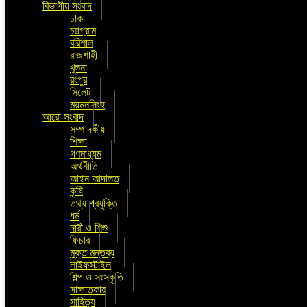
বিভাগীয় সংবাদ
ঢাকা
চট্টগ্রাম
বরিশাল
রাজশাহী
খুলনা
রংপুর
সিলেট
ময়মনসিংহ
আরো সংবাদ
সম্পাদকীয়
শিক্ষা
গণমাধ্যম
অর্থনীতি
আইন আদালত
কৃষি
তথ্য প্রযুক্তি
ধর্ম
নারী ও শিশু
ফিচার
মুক্ত মন্তব্য
লাইফস্টাইল
শিল্প ও সংস্কৃতি
সাক্ষাতকার
সাহিত্য