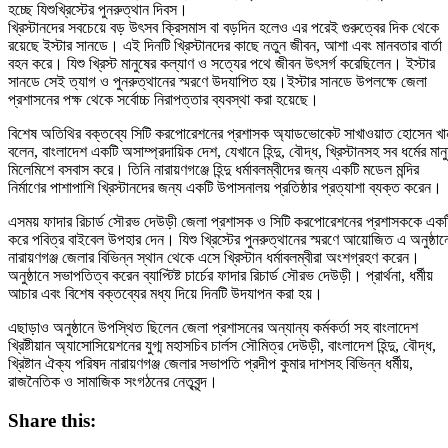
হচ্ছে যিশুখ্রিস্টের পুনরুত্থান দিবস।
খ্রিস্টানদের সবচেয়ে বড় উৎসব ক্রিসমাস বা বড়দিন হলেও এর পরেই গুরুত্বের দিক থেকে
রয়েছে ইস্টার সানডে। এই দিনটি খ্রিস্টানদের কাছে নতুন জীবন, আশা এবং মানবতার বার্তা
বহন করে। যিশু খ্রিস্ট মানুষের কল্যাণ ও সত্যের পথে জীবন উৎসর্গ করেছিলেন। ইস্টার
সানডে সেই ত্যাগ ও পুনরুত্থানের স্মরণে উদযাপিত হয়।ইস্টার সানডে উপলক্ষে জেলা
প্রশাসনের পক্ষ থেকে সর্বোচ্চ নিরাপত্তার ব্যবস্থা করা হয়েছে।
বিশেষ অতিথির বক্তব্যে সিটি করপোরেশনের প্রশাসক অ্যাডভোকেট সাখাওয়াত হোসেন খা
বলেন, বাংলাদেশ একটি অসাম্প্রদায়িক দেশ, যেখানে হিন্দু, বৌদ্ধ, খ্রিস্টানসহ সব ধর্মের মান
মিলেমিশে বসবাস করে। তিনি নারায়ণগঞ্জে হিন্দু ধর্মাবলম্বীদের জন্য একটি মডেল মন্দির
নির্মাণের পাশাপাশি খ্রিস্টানদের জন্য একটি উপাসনালয় প্রতিষ্ঠার প্রত্যাশা ব্যক্ত করেন।
এসময় ফাদার রিচার্ড সৌরভ দেউড়ী জেলা প্রশাসক ও সিটি করপোরেশনের প্রশাসককে একট
করে পবিত্র বাইবেল উপহার দেন। যিশু খ্রিস্টের পুনরুত্থানের স্মরণে আয়োজিত এ অনুষ্ঠান
নারায়ণগঞ্জ জেলার বিভিন্ন স্থান থেকে এসে খ্রিস্টান ধর্মাবলম্বীরা অংশগ্রহণ করেন।
অনুষ্ঠানে সভাপতিত্ব করেন ব্যাপ্টিষ্ট চার্চের ফাদার রিচার্ড সৌরভ দেউড়ী। প্রার্থনা, ধর্মীয়
আচার এবং বিশেষ বক্তব্যের মধ্য দিয়ে দিনটি উদযাপন করা হয়।
এছাড়াও অনুষ্ঠানে উপস্থিত ছিলেন জেলা প্রশাসনের অন্যান্য কর্মকর্তা সহ বাংলাদেশ
খ্রিষ্টীয়ান অ্যাসোসিয়েশনের যুগ্ম মহাসচিব চার্লস সৌমিত্র দেউড়ী, বাংলাদেশ হিন্দু, বৌদ্ধ,
খ্রিষ্টান ঐক্য পরিষদ নারায়ণগঞ্জ জেলার সভাপতি প্রদীপ কুমার দাশসহ বিভিন্ন ধর্মীয়,
রাজনৈতিক ও সামাজিক সংগঠনের নেতৃবৃন্দ।
Share this: