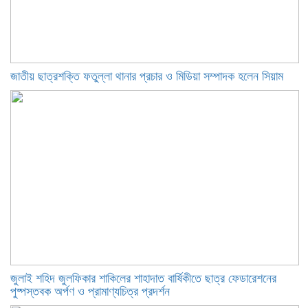
জাতীয় ছাত্রশক্তি ফতুল্লা থানার প্রচার ও মিডিয়া সম্পাদক হলেন সিয়াম
​জুলাই শহিদ জুলফিকার শাকিলের শাহাদাত বার্ষিকীতে ছাত্র ফেডারেশনের
পুষ্পস্তবক অর্পণ ও প্রামাণ্যচিত্র প্রদর্শন