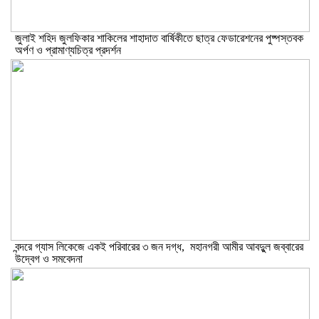
​জুলাই শহিদ জুলফিকার শাকিলের শাহাদাত বার্ষিকীতে ছাত্র ফেডারেশনের পুষ্পস্তবক
অর্পণ ও প্রামাণ্যচিত্র প্রদর্শন
বন্দরে গ্যাস লিকেজে একই পরিবারের ৩ জন দগ্ধ, মহানগরী আমীর আবদুুল জব্বারের
উদ্বেগ ও সমবেদনা