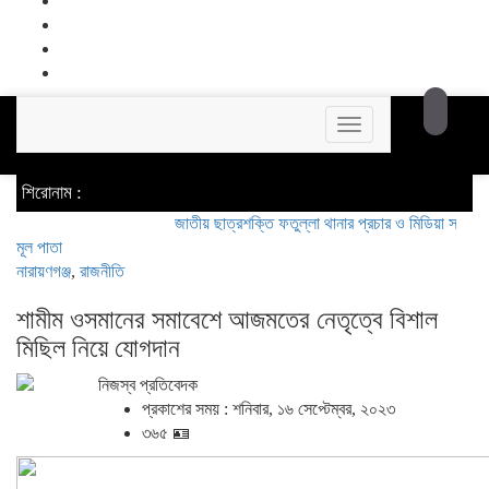
Toggle
navigation
শিরোনাম :
জাতীয় ছাত্রশক্তি ফতুল্লা থানার প্রচার ও মিডিয়া সম্পাদক হলেন 
মূল পাতা
নারায়ণগঞ্জ
,
রাজনীতি
শামীম ওসমানের সমাবেশে আজমতের নেতৃত্বে বিশাল
মিছিল নিয়ে যোগদান
নিজস্ব প্রতিবেদক
প্রকাশের সময় : শনিবার, ১৬ সেপ্টেম্বর, ২০২৩
৩৬৫ 🪪