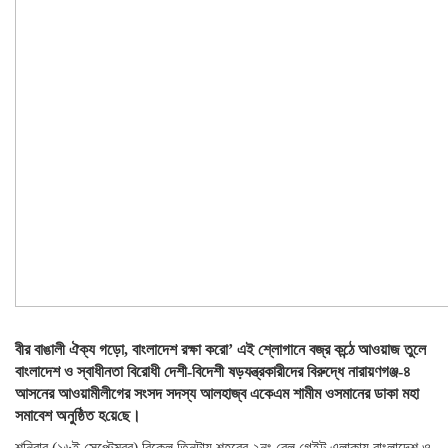
বীর বাঙালী ঐক্য গড়ো, বাংলাদেশ রক্ষা করো’ এই শ্লোগানে বজ্র কন্ঠে আওয়াজ তুলে
বাংলাদেশ ও স্বাধীনতা বিরোধী দেশী-বিদেশী ষড়যন্ত্রকারীদের বিরুদ্ধে নারায়ণগঞ্জ-৪
আসনের আওয়ামীলীগের সংসদ সদস্য আলহাজ্ব একেএম শামীম ওসমানের ডাকা মহা
সমাবেশ অনু‌ষ্ঠিত হ‌য়ে‌ছে।
শনিবার (১৬ই সেপ্টেম্বর) বিকেল তিনটায় শহরের ২নং রেল গেইট এলাকায় বাংলাদেশ ও