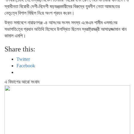
স্বাধীনতা বিরোধী দেশী-বিদেশী ষড়যন্ত্রকারীদের বিরুদ্ধে যুবলীগ নেতা আজম‌তের
‌নেতৃ‌ত্বে বিশাল মি‌ছিল নি‌য়ে অংশ গ্রহন ক‌রেন।
উক্ত সমাবেশে নারায়ণগঞ্জ -৪ আস‌নের সংসদ সদস্য এ‌কেএম শামীম ওসমা‌নের
সভাপ‌তি‌ত্বে প্রধান অতিথি হিসেবে উপস্থিত ছিলেন স্বরাষ্ট্রমন্ত্রী আসাদুজ্জামান খান
কামাল এমপি।
Share this:
Twitter
Facebook
এ বিভাগের আরো সংবাদ