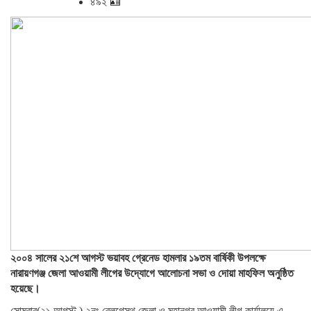
৪৯২ 🪪
২০০৪ সালের ২১শে আগস্ট ভয়াবহ গ্রেনেড হামলার ১৯তম বার্ষিকী উপলক্ষে
নারায়ণগঞ্জ জেলা আওয়ামী লীগের উদ্যোগে আলোচনা সভা ও দোয়া মাহফিল অনুষ্ঠিত
হয়েছে।
সোমবার(২১ আগস্ট ) ২নং রেলগেস্থ জেলা ও মহানগর আওয়ামী লীগ কার্যালয়ে এ