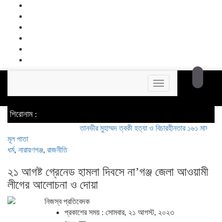
Toggle
navigation
শিরোনাম :
তানভীর মুহাম্মদ ত্বকী হত্যা ও বিচারহীনতার ১৬১ মাস উপলক্ষে আল
মূল পাতা
ধর্ম
,
নারায়ণগঞ্জ
,
রাজনীতি
২১ আগষ্ট গ্রেনেড হামলা দিবসে না’গঞ্জ জেলা আওয়ামী
লীগের আলোচনা ও দোয়া
নিজস্ব প্রতিবেদক
প্রকাশের সময় : সোমবার, ২১ আগস্ট, ২০২৩