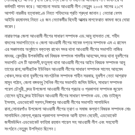
কর্মসাচী পালন করে। আলোচনা সভায় আওয়ামী লীগ নেতৃবৃন্দ ২০০৪ সালের ২১শে
আগস্ট নারকীয় হত্যাকাণ্ডে নিহত শহিদদের প্রতি শ্রদ্ধা জানান। নেতারা বেগম
আইভি রহমানসহ নিহত ২৪ জন নেতাকর্মীর বিদেহী আত্মার মাগফেরাত কামনা করে দোয়া
করেন।
নারায়ণগঞ্জ জেলা আওয়ামী লীগের সাধারণ সম্পাদক এড.আবু হাসনাত মো. শহীদ
বাদলের সভাপতিত্বে ও জেলা আওয়ামী লীগের সাবেক দপ্তর সম্পাদক এম এ রাসেল
এর সঞ্চালনায় অনুষ্ঠানে বক্তব্য রাখেন সদর থানা আওয়ামী লীগের সভাপতি নাজির
মাদবর, কেন্দ্রীয় উপকমিটির ধর্ম বিষয়ক সম্পাদক শামসীর আহম্মেদ,সদর থানা যুবলীগের
সভাপতি এস টি আলমগী,ফতুল্লা থানা আওয়ামী লীগের আইন বিষয়ক সম্পাদক আবু
তাহের রানা,আলীরটেক ইউনিয়ন আওয়ামী লীগের সাধারণ সম্পাদক সালেহ আহমেদ
খোকন,সদর থানা যুবলীগের সাংগঠনিক সম্পাদক শাহীন সরকার, যুবলীগ নেতা আশ্রাফ
মামুন পাঠান, জেলা বঙ্গবন্ধু সৈনিক লীগের সভাপতি জসিম উদ্দিন, সাধারণ সম্পাদক
পরেশ চৌধুরী, বন্দর উপজেলা আওয়ামী লীগের প্রচার ও প্রকাশনা সম্পাদক জুয়েল
হোসেন ভূইয়,বন্দর ইউনিয়ন আওয়ামী লীগের সাধারণ সম্পাদক এড. মোঃ তাইজুল
ইসলাম, এডভোকেট স্বপন,সিঙ্গাপুর আওয়ামী লীগের সভাপতি সালাউদ্দিন
রানা,সোনারগাঁও উপজেলা আওয়ামী লীগের ত্রাণ ও সমাজ কল্যাণ বিষয়ক সম্পাদক মোঃ
সালাউদ্দিন মোল্লা,প্রচার প্রকাশনা সম্পাদক আলী হাসন মেহেদী, এডভোকেট
জসীমউদ্দিন এডভোকেট ফাহিমা রহমান পায়েল সহ আওয়ামী লীগ এবং সহযোগী
সংগঠনে নেতৃবৃন্দ উপস্থিত ছিলেন।