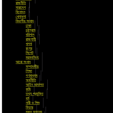
রাজনীতি
সারাদেশ
বিনোদন
খেলাধুলা
বিভাগীয় সংবাদ
ঢাকা
চট্টগ্রাম
বরিশাল
রাজশাহী
খুলনা
রংপুর
সিলেট
ময়মনসিংহ
আরো সংবাদ
সম্পাদকীয়
শিক্ষা
গণমাধ্যম
অর্থনীতি
আইন আদালত
কৃষি
তথ্য প্রযুক্তি
ধর্ম
নারী ও শিশু
ফিচার
মুক্ত মন্তব্য