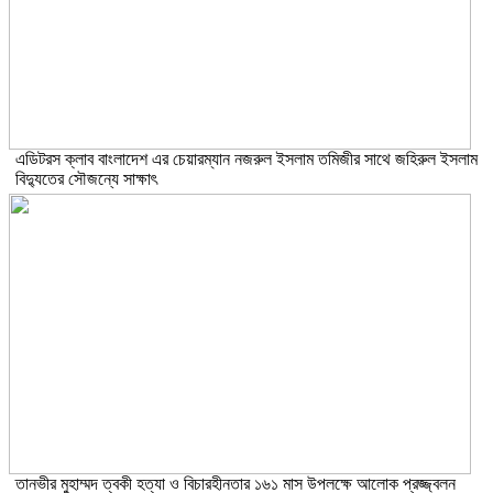
এডিটরস ক্লাব বাংলাদেশ এর চেয়ারম্যান নজরুল ইসলাম তমিজীর সাথে জহিরুল ইসলাম
বিদ্যুতের সৌজন্যে সাক্ষাৎ
তানভীর মুহাম্মদ ত্বকী হত্যা ও বিচারহীনতার ১৬১ মাস উপলক্ষে আলোক প্রজ্জ্বলন