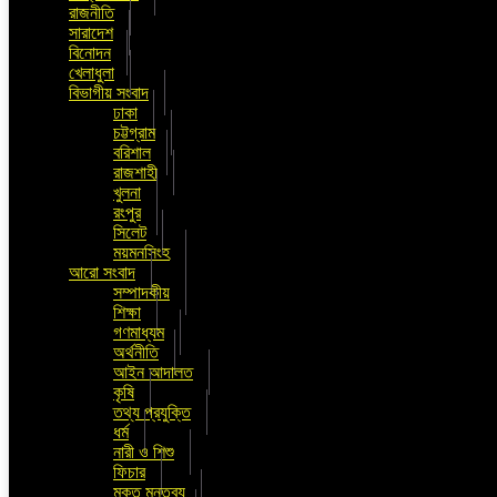
রাজনীতি
সারাদেশ
বিনোদন
খেলাধুলা
বিভাগীয় সংবাদ
ঢাকা
চট্টগ্রাম
বরিশাল
রাজশাহী
খুলনা
রংপুর
সিলেট
ময়মনসিংহ
আরো সংবাদ
সম্পাদকীয়
শিক্ষা
গণমাধ্যম
অর্থনীতি
আইন আদালত
কৃষি
তথ্য প্রযুক্তি
ধর্ম
নারী ও শিশু
ফিচার
মুক্ত মন্তব্য