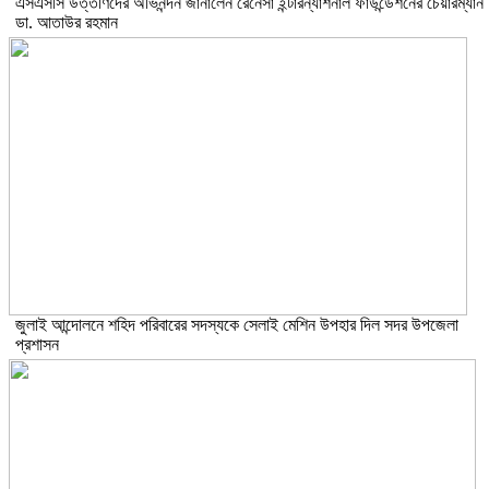
এসএসসি উত্তীর্ণদের অভিনন্দন জানালেন রেনেসাঁ ইন্টারন্যাশনাল ফাউন্ডেশনের চেয়ারম্যান
ডা. আতাউর রহমান
জুলাই আন্দোলনে শহিদ পরিবারের সদস্যকে সেলাই মেশিন উপহার দিল সদর উপজেলা
প্রশাসন