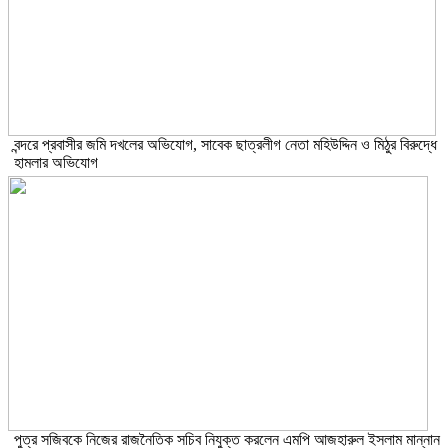
বন্দরে প্রবাসীর জমি দখলের অভিযোগ, সাবেক ছাত্রলীগ নেতা মহিউদ্দিন ও মিঠুর বিরুদ্ধে
হামলার অভিযোগ
পুত্র সজিবকে নিজের রাজনৈতিক সচিব নিযুক্ত করলেন এমপি আজহারুল ইসলাম মান্নান