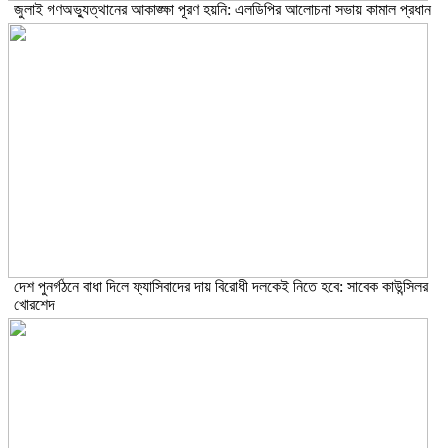
জুলাই গণঅভ্যুত্থানের আকাঙ্ক্ষা পূরণ হয়নি: এলডিপির আলোচনা সভায় কামাল প্রধান
দেশ পুনর্গঠনে বাধা দিলে ফ্যাসিবাদের দায় বিরোধী দলকেই নিতে হবে: সাবেক কাউন্সিলর
খোরশেদ