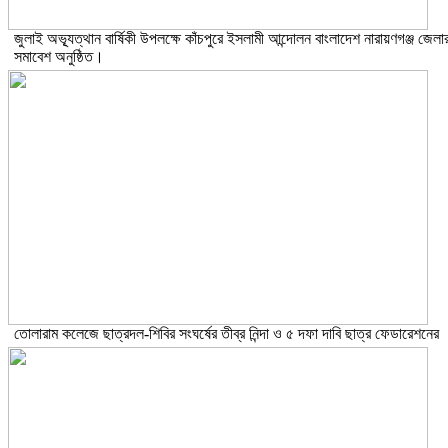
জুলাই অভ্যূত্থান বার্ষিকী উপলক্ষে কাঁচপুরে ইসলামী আন্দোলন বাংলাদেশ নারায়ণগঞ্জ জেলা
সমাবেশ অনুষ্ঠিত।
তোলারাম কলেজে ছাত্রদল-শিবির সংঘর্ষের তীব্র নিন্দা ও ৫ দফা দাবি ছাত্র ফেডারেশনের