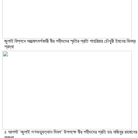
জুলাই বিপ্লবে আত্মোৎসর্গকারী বীর শহীদদের স্মৃতির প্রতি শাহরিয়ার চৌধুরী ইমনের বিনম্র
শ্রদ্ধা
৫ আগস্ট ‘জুলাই গণঅভ্যুত্থান দিবস’ উপলক্ষে বীর শহীদদের প্রতি ডাঃ মজিবুর রহমানের
শ্রদ্ধা