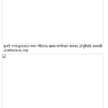
জুলাই গণঅভ্যুত্থানে সকল শহীদদের আত্মার মাগফিরাত কামনায় চৌধুরীবাড়ি ব্যবসায়ী
এসোসিয়েশনের দোয়া