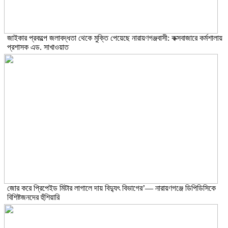
জাইকার প্রকল্পে জলাবদ্ধতা থেকে মুক্তি পেয়েছে নারায়ণগঞ্জবাসী: কক্সবাজারে কর্মশালায়
প্রশাসক এড. সাখাওয়াত
জোর করে প্রিপেইড মিটার লাগালে দায় বিদ্যুৎ বিভাগের’— নারায়ণগঞ্জে ডিপিডিসিকে
বিশিষ্টজনদের হুঁশিয়ারি