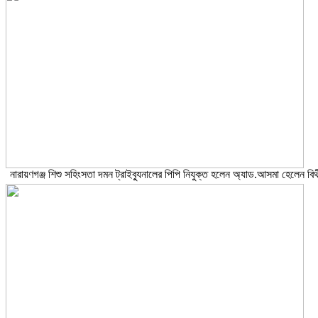
নারায়ণগঞ্জ শিশু সহিংসতা দমন ট্রাইব্যুনালের পিপি নিযুক্ত হলেন অ্যাড.আসমা হেলেন বিথ