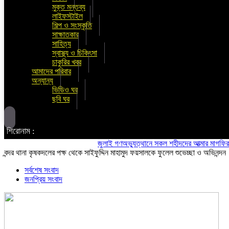
মুক্ত মন্তব্য
লাইফস্টাইল
শিল্প ও সংস্কৃতি
সাক্ষাতকার
সাহিত্য
স্বাস্থ্য ও চিকিৎসা
চাকুরির খবর
আমাদের পরিবার
অন্যান্য
ভিডিও ঘর
ছবি ঘর
শিরোনাম :
জুলাই গণঅভ্যুত্থানে সকল শহীদদের আত্মার মাগফিরাত কামন
বন্দর থানা কৃষকদলের পক্ষ থেকে সাইফুদ্দিন মাহামুদ ফয়সালকে ফুলেল শুভেচ্ছা ও অভিনন্দন
সর্বশেষ সংবাদ
জনপ্রিয় সংবাদ