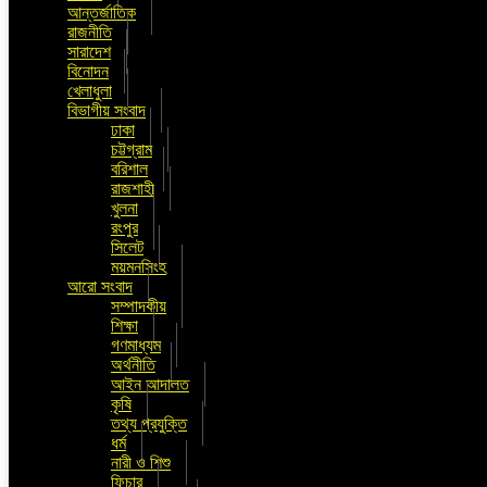
আন্তর্জাতিক
রাজনীতি
সারাদেশ
বিনোদন
খেলাধুলা
বিভাগীয় সংবাদ
ঢাকা
চট্টগ্রাম
বরিশাল
রাজশাহী
খুলনা
রংপুর
সিলেট
ময়মনসিংহ
আরো সংবাদ
সম্পাদকীয়
শিক্ষা
গণমাধ্যম
অর্থনীতি
আইন আদালত
কৃষি
তথ্য প্রযুক্তি
ধর্ম
নারী ও শিশু
ফিচার