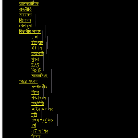
আন্তর্জাতিক
রাজনীতি
সারাদেশ
বিনোদন
খেলাধুলা
বিভাগীয় সংবাদ
ঢাকা
চট্টগ্রাম
বরিশাল
রাজশাহী
খুলনা
রংপুর
সিলেট
ময়মনসিংহ
আরো সংবাদ
সম্পাদকীয়
শিক্ষা
গণমাধ্যম
অর্থনীতি
আইন আদালত
কৃষি
তথ্য প্রযুক্তি
ধর্ম
নারী ও শিশু
ফিচার