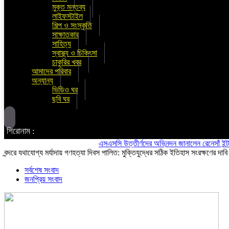
মুক্ত মন্তব্য
লাইফস্টাইল
শিল্প ও সংস্কৃতি
সাক্ষাতকার
সাহিত্য
স্বাস্থ্য ও চিকিৎসা
চাকুরির খবর
আমাদের পরিবার
অন্যান্য
ভিডিও ঘর
ছবি ঘর
শিরোনাম :
এসএসসি উত্তীর্ণদের অভিনন্দন জানালেন রেনেসাঁ ইন্টারন্যা
বন্দরে যথাযোগ্য মর্যাদায় গণহত্যা দিবস পালিত: মুক্তিযুদ্ধের সঠিক ইতিহাস সংরক্ষণের দাবি
সর্বশেষ সংবাদ
জনপ্রিয় সংবাদ