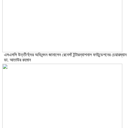
এসএসসি উত্তীর্ণদের অভিনন্দন জানালেন রেনেসাঁ ইন্টারন্যাশনাল ফাউন্ডেশনের চেয়ারম্যান
ডা. আতাউর রহমান