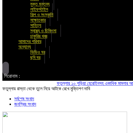
মুক্ত মন্তব্য
লাইফস্টাইল
শিল্প ও সংস্কৃতি
সাক্ষাতকার
সাহিত্য
স্বাস্থ্য ও চিকিৎসা
চাকুরির খবর
আমাদের পরিবার
অন্যান্য
ভিডিও ঘর
ছবি ঘর
শিরোনাম :
ফতুল্লায় ১০ পুড়িয়া হেরোইনসহ একাধিক মামলার আসামি গ্র
ফতুল্লায় রাস্তা থেকে তুলে নিয়ে আটকে রেখে মুক্তিপণ দাবি
সর্বশেষ সংবাদ
জনপ্রিয় সংবাদ