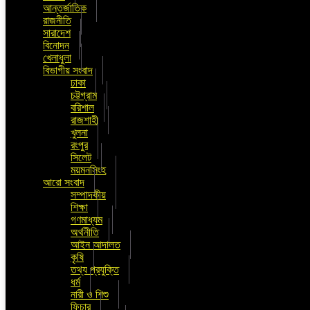
আন্তর্জাতিক
রাজনীতি
সারাদেশ
বিনোদন
খেলাধুলা
বিভাগীয় সংবাদ
ঢাকা
চট্টগ্রাম
বরিশাল
রাজশাহী
খুলনা
রংপুর
সিলেট
ময়মনসিংহ
আরো সংবাদ
সম্পাদকীয়
শিক্ষা
গণমাধ্যম
অর্থনীতি
আইন আদালত
কৃষি
তথ্য প্রযুক্তি
ধর্ম
নারী ও শিশু
ফিচার