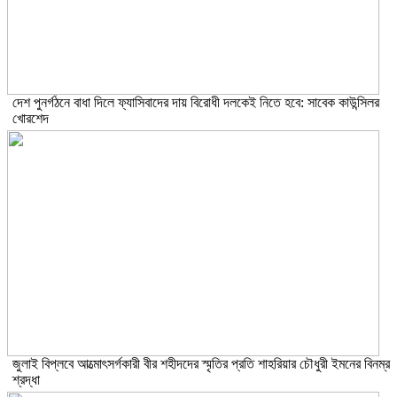
দেশ পুনর্গঠনে বাধা দিলে ফ্যাসিবাদের দায় বিরোধী দলকেই নিতে হবে: সাবেক কাউন্সিলর
খোরশেদ
জুলাই বিপ্লবে আত্মোৎসর্গকারী বীর শহীদদের স্মৃতির প্রতি শাহরিয়ার চৌধুরী ইমনের বিনম্র
শ্রদ্ধা