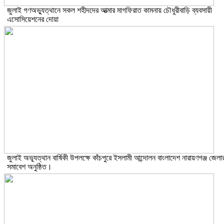
জুলাই গণঅভ্যুত্থানে সকল শহীদদের আত্মার মাগফিরাত কামনায় চৌধুরীবাড়ি ব্যবসায়ী
এসোসিয়েশনের দোয়া
জুলাই অভ্যূত্থান বার্ষিকী উপলক্ষে কাঁচপুরে ইসলামী আন্দোলন বাংলাদেশ নারায়ণগঞ্জ জেলা
সমাবেশ অনুষ্ঠিত।