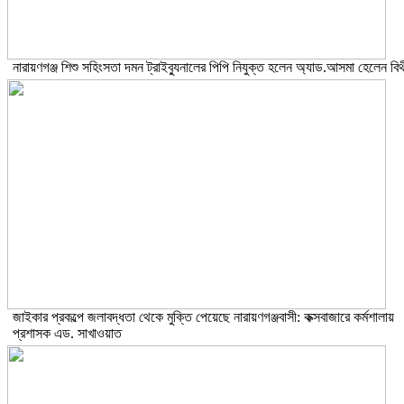
নারায়ণগঞ্জ শিশু সহিংসতা দমন ট্রাইব্যুনালের পিপি নিযুক্ত হলেন অ্যাড.আসমা হেলেন বিথ
জাইকার প্রকল্পে জলাবদ্ধতা থেকে মুক্তি পেয়েছে নারায়ণগঞ্জবাসী: কক্সবাজারে কর্মশালায়
প্রশাসক এড. সাখাওয়াত