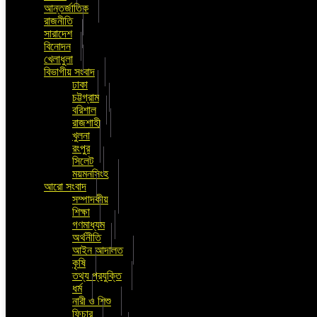
আন্তর্জাতিক
রাজনীতি
সারাদেশ
বিনোদন
খেলাধুলা
বিভাগীয় সংবাদ
ঢাকা
চট্টগ্রাম
বরিশাল
রাজশাহী
খুলনা
রংপুর
সিলেট
ময়মনসিংহ
আরো সংবাদ
সম্পাদকীয়
শিক্ষা
গণমাধ্যম
অর্থনীতি
আইন আদালত
কৃষি
তথ্য প্রযুক্তি
ধর্ম
নারী ও শিশু
ফিচার