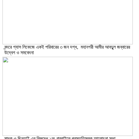
বন্দরে গ্যাস লিকেজে একই পরিবারের ৩ জন দগ্ধ, মহানগরী আমীর আবদুুল জব্বারের
উদ্বেগ ও সমবেদনা
মাদক ও ছিনতাই এর বিরুদ্ধে ১নং বাবুরাইলে প্রস্তুতিমূলক আলোচনা সভা