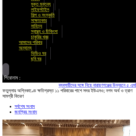
মুক্ত মন্তব্য
লাইফস্টাইল
শিল্প ও সংস্কৃতি
সাক্ষাতকার
সাহিত্য
স্বাস্থ্য ও চিকিৎসা
চাকুরির খবর
আমাদের পরিবার
অন্যান্য
ভিডিও ঘর
ছবি ঘর
শিরোনাম :
ব্যবসায়ীদের সঙ্গে নিয়ে নারায়ণগঞ্জের উন্নয়নে ৫ এমপির ঐক্য
ফতুল্লায় অগ্নিকাণ্ডে ক্ষতিগ্রস্ত ১১ পরিবারের পাশে সদর ইউএনও; নগদ অর্থ ও ত্রাণ
সামগ্রী বিতরণ
সর্বশেষ সংবাদ
জনপ্রিয় সংবাদ