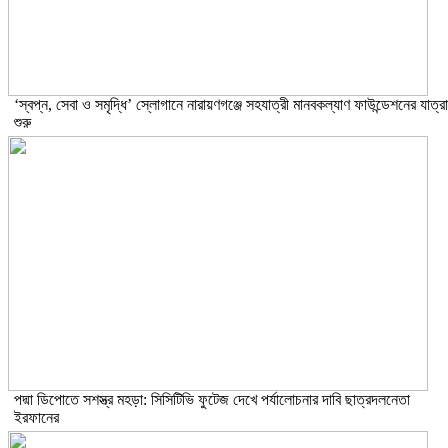
‘স্বপ্ন, সেবা ও সমৃদ্ধি’ স্লোগানে নারায়ণগঞ্জে সহযাত্রী মানবকল্যাণ ফাউন্ডেশনের যাত্রা
শুরু
পদ্মা ডিপোতে সশস্ত্র মহড়া: সিসিটিভি ফুটেজ দেখে পর্যালোচনার দাবি ছাত্রদলনেতা
ইরফানের