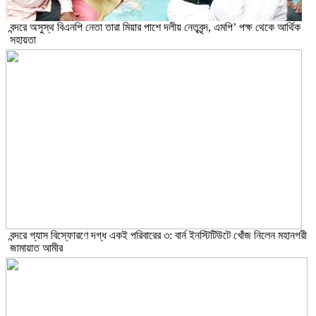
বন্দরে অসুস্থ বিএনপি নেতা তারা মিয়ার পাশে দলীয় নেতৃবৃন্দ, এমপি’ পক্ষ থেকে আর্থিক
সহায়তা
বন্দরে গ্যাস বিস্ফোরণে দগ্ধ একই পরিবারের ৩: বার্ন ইনস্টিটিউটে খোঁজ নিলেন মহানগরী
জামায়াত আমীর