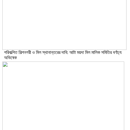
পরিকল্পিত শিল্পনগরী ও মিল স্থানান্তরের দাবি: আটা ময়দা মিল মালিক সমিতির বর্ণাঢ্য
অভিষেক