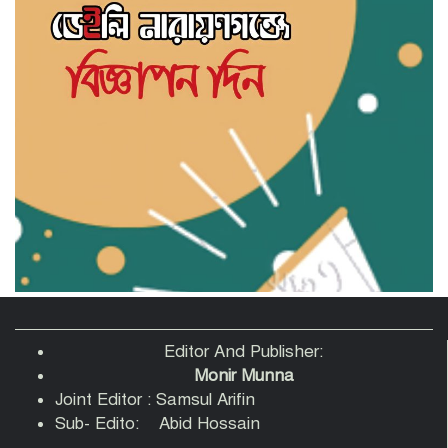
পুত্র সজিবকে নিজের রাজনৈতিক সচিব নিযুক্ত
করলেন এমপি আজহারুল ইসলাম মান্নান
মাদক ও কিশোর অপরাধ দমনে কঠোর
অবস্থান: নারায়ণগঞ্জে জেলা আইন-শৃঙ্খলা
কমিটির সভা অনুষ্ঠিত
এডিটরস ক্লাব বাংলাদেশ এর চেয়ারম্যান
নজরুল ইসলাম তমিজীর সাথে জহিরুল
ইসলাম বিদ্যুতের সৌজন্যে সাক্ষাৎ
তানভীর মুহাম্মদ ত্বকী হত্যা ও বিচারহীনতার
১৬১ মাস উপলক্ষে আলোক প্রজ্জ্বলন
Editor And Publisher:
Monir Munna
Joint Editor : Samsul Arifin
ব্যবসায়ীদের সঙ্গে নিয়ে নারায়ণগঞ্জের উন্নয়নে
Sub- Edito: Abid Hossain
৫ এমপির ঐক্যবদ্ধ থাকার প্রত্যয়