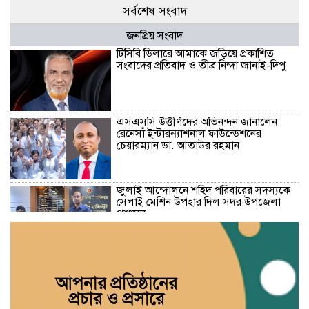
সর্বশেষ সংবাদ
জনপ্রিয় সংবাদ
টিসিবি ডিলারে আমাকে জড়িয়ে প্রকাশিত
সংবাদের প্রতিবাদ ও তীব্র নিন্দা জানাই-দিপু
এসএসসি উত্তীর্ণদের অভিনন্দন জানালেন
রেনেসাঁ ইন্টারন্যাশনাল ফাউন্ডেশনের
চেয়ারম্যান ডা. আতাউর রহমান
জুলাই আন্দোলনে শহিদ পরিবারের সদস্যকে
সেলাই মেশিন উপহার দিল সদর উপজেলা
প্রশাসন
বন্দরে প্রবাসীর জমি দখলের অভিযোগ,
সাবেক ছাত্রলীগ নেতা মহিউদ্দিন ও মিঠুর
বিরুদ্ধে হামলার অভিযোগ