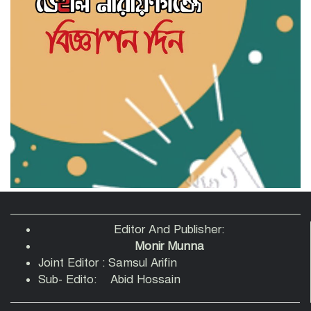
সাহিত্য জোট নারায়ণগঞ্জের কবিতা পাঠ ও
সাহিত্য আলোচনায় মুখরিত অনুষ্ঠান
‘স্বপ্ন, সেবা ও সমৃদ্ধি’ স্লোগানে নারায়ণগঞ্জে
সহযাত্রী মানবকল্যাণ ফাউন্ডেশনের যাত্রা শুরু
Editor And Publisher:
Monir Munna
রাজনৈতিক ব্যানার ব্যবহার করে চাঁদাবাজি-
Joint Editor : Samsul Arifin
সন্ত্রাসবাদসহ মাদক ব্যবসা বন্ধের আহবান
Sub- Edito: Abid Hossain
আহমেদুর রহমান তনুর