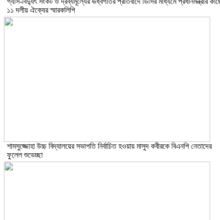
গ্যাস-বিদ্যুৎ সংকট ও দ্রব্যমূল্যের ঊর্ধ্বগতির প্রতিবাদে ডিসির মাধ্যমে প্রধানমন্ত্রীর কাছ
১১ দলীয় ঐক্যের স্মারকলিপি
শামসুজ্জোহা উচ্চ বিদ্যালয়ের সভাপতি নির্বাচিত হওয়ায় মাসুদ কবীরকে বিএনপি নেতাদের
ফুলেল শুভেচ্ছা