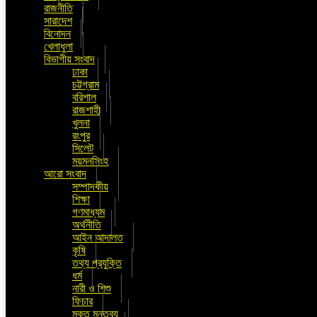
রাজনীতি
সারাদেশ
বিনোদন
খেলাধুলা
বিভাগীয় সংবাদ
ঢাকা
চট্টগ্রাম
বরিশাল
রাজশাহী
খুলনা
রংপুর
সিলেট
ময়মনসিংহ
আরো সংবাদ
সম্পাদকীয়
শিক্ষা
গণমাধ্যম
অর্থনীতি
আইন আদালত
কৃষি
তথ্য প্রযুক্তি
ধর্ম
নারী ও শিশু
ফিচার
মুক্ত মন্তব্য