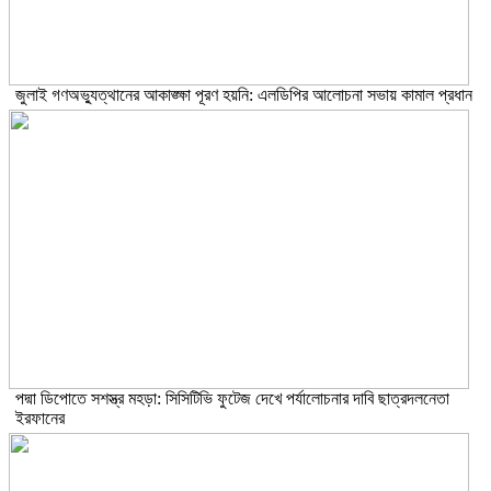
জুলাই গণঅভ্যুত্থানের আকাঙ্ক্ষা পূরণ হয়নি: এলডিপির আলোচনা সভায় কামাল প্রধান
পদ্মা ডিপোতে সশস্ত্র মহড়া: সিসিটিভি ফুটেজ দেখে পর্যালোচনার দাবি ছাত্রদলনেতা
ইরফানের