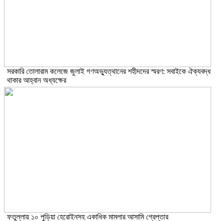
সরকারি তোলারাম কলেজে জুলাই গণঅভ্যুত্থানের শহীদদের স্মরণ: সবাইকে ঐক্যবদ্ধ
থাকার আহ্বান অধ্যক্ষের
ফতুল্লায় ১০ পুড়িয়া হেরোইনসহ একাধিক মামলার আসামি গ্রেপ্তার