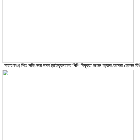
নারায়ণগঞ্জ শিশু সহিংসতা দমন ট্রাইব্যুনালের পিপি নিযুক্ত হলেন অ্যাড.আসমা হেলেন বিথ