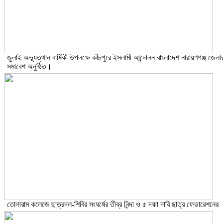
জুলাই অভ্যূত্থান বার্ষিকী উপলক্ষে কাঁচপুরে ইসলামী আন্দোলন বাংলাদেশ নারায়ণগঞ্জ জেলা
সমাবেশ অনুষ্ঠিত।
তোলারাম কলেজে ছাত্রদল-শিবির সংঘর্ষের তীব্র নিন্দা ও ৫ দফা দাবি ছাত্র ফেডারেশনের