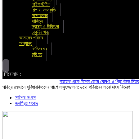
লাইফস্টাইল
শিল্প ও সংস্কৃতি
সাক্ষাতকার
সাহিত্য
স্বাস্থ্য ও চিকিৎসা
চাকুরির খবর
আমাদের পরিবার
অন্যান্য
ভিডিও ঘর
ছবি ঘর
শিরোনাম :
নারায়ণগঞ্জকে বিশেষ জেলা ঘোষণা ও প্রিপেইড মিটার বন্ধসহ
পবিত্র রমজানে সুবিধাবঞ্চিতদের পাশে মাসুদুজ্জামান: ৬৫০ পরিবারের মাঝে মাংস বিতরণ
সর্বশেষ সংবাদ
জনপ্রিয় সংবাদ