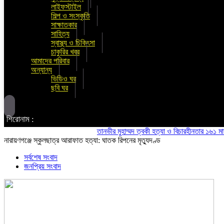
লাইফস্টাইল
শিল্প ও সংস্কৃতি
সাক্ষাতকার
সাহিত্য
স্বাস্থ্য ও চিকিৎসা
চাকুরির খবর
আমাদের পরিবার
অন্যান্য
ভিডিও ঘর
ছবি ঘর
শিরোনাম :
তানভীর মুহাম্মদ ত্বকী হত্যা ও বিচারহীনতার ১৬১ মাস উপল
নারায়ণগঞ্জে স্কুলছাত্র আরাফাত হত্যা: ঘাতক রিপনের মৃত্যুদণ্ড
সর্বশেষ সংবাদ
জনপ্রিয় সংবাদ