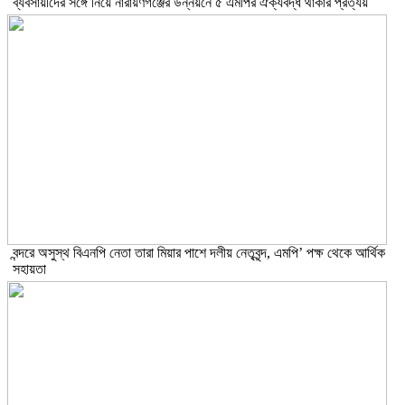
ব্যবসায়ীদের সঙ্গে নিয়ে নারায়ণগঞ্জের উন্নয়নে ৫ এমপির ঐক্যবদ্ধ থাকার প্রত্যয়
বন্দরে অসুস্থ বিএনপি নেতা তারা মিয়ার পাশে দলীয় নেতৃবৃন্দ, এমপি’ পক্ষ থেকে আর্থিক
সহায়তা