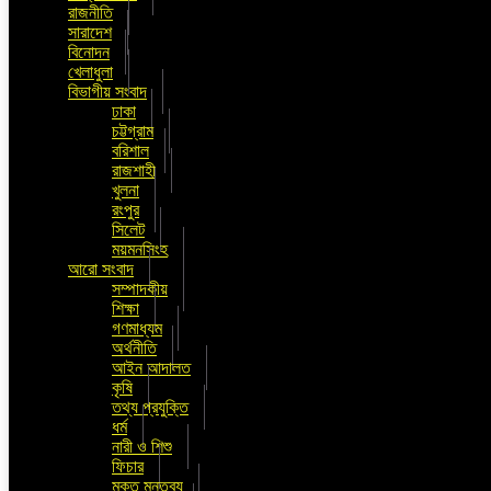
রাজনীতি
সারাদেশ
বিনোদন
খেলাধুলা
বিভাগীয় সংবাদ
ঢাকা
চট্টগ্রাম
বরিশাল
রাজশাহী
খুলনা
রংপুর
সিলেট
ময়মনসিংহ
আরো সংবাদ
সম্পাদকীয়
শিক্ষা
গণমাধ্যম
অর্থনীতি
আইন আদালত
কৃষি
তথ্য প্রযুক্তি
ধর্ম
নারী ও শিশু
ফিচার
মুক্ত মন্তব্য