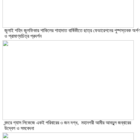
​জুলাই শহিদ জুলফিকার শাকিলের শাহাদাত বার্ষিকীতে ছাত্র ফেডারেশনের পুষ্পস্তবক অর্প
ও প্রামাণ্যচিত্র প্রদর্শন
বন্দরে গ্যাস লিকেজে একই পরিবারের ৩ জন দগ্ধ, মহানগরী আমীর আবদুুল জব্বারের
উদ্বেগ ও সমবেদনা