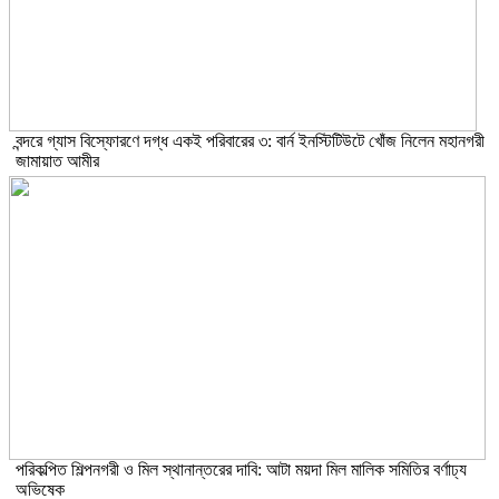
বন্দরে গ্যাস বিস্ফোরণে দগ্ধ একই পরিবারের ৩: বার্ন ইনস্টিটিউটে খোঁজ নিলেন মহানগরী
জামায়াত আমীর
পরিকল্পিত শিল্পনগরী ও মিল স্থানান্তরের দাবি: আটা ময়দা মিল মালিক সমিতির বর্ণাঢ্য
অভিষেক