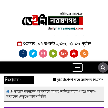
শুক্রবার, ০৭ অগাস্ট ২০২৬, ০১:৩৬ পূর্বাহ্ন
Toggle
navigation
শিরোনাম :
বৃষ্টি উপেক্ষা করে মহানগর বিএনপির ব
তারেক রহমানের আগমনকে স্বাগত জানিয়ে নারায়ণগঞ্জে সজল-
সাহেদের নেতৃত্বে আনন্দ মিছিল