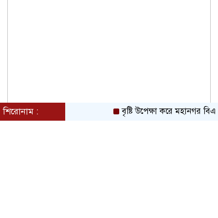
শিরোনাম :
বৃষ্টি উপেক্ষা করে মহানগর বিএ
শামসুজ্জোহা উচ্চ বিদ্যালয়ের সভাপতি
নির্বাচিত হওয়ায় মাসুদ কবীরকে বিএনপি
নেতাদের ফুলেল শুভেচ্ছা