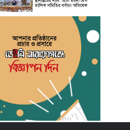
স্থানান্তরের দাবি: আটা ময়দা মিল
মালিক সমিতির বর্ণাঢ্য অভিষেক
জাতীয় ছাত্রশক্তি ফতুল্লা থানার প্রচার ও
মিডিয়া সম্পাদক হলেন সিয়াম
​জুলাই শহিদ জুলফিকার শাকিলের
শাহাদাত বার্ষিকীতে ছাত্র ফেডারেশনের
পুষ্পস্তবক অর্পণ ও প্রামাণ্যচিত্র প্রদর্শন
বন্দরে গ্যাস লিকেজে একই পরিবারের
৩ জন দগ্ধ, মহানগরী আমীর আবদুুল
জব্বারের উদ্বেগ ও সমবেদনা
মাদক ও ছিনতাই এর বিরুদ্ধে ১নং
বাবুরাইলে প্রস্তুতিমূলক আলোচনা সভা
সাহিত্য জোট নারায়ণগঞ্জের কবিতা পাঠ
ও সাহিত্য আলোচনায় মুখরিত অনুষ্ঠান