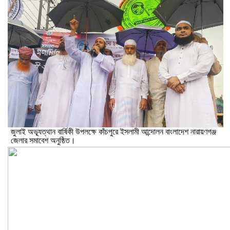
জুলাই অভ্যূত্থান বার্ষিকী উপলক্ষে কাঁচপুরে ইসলামী আন্দোলন বাংলাদেশ নারায়ণগঞ্জ
জেলার সমাবেশ অনুষ্ঠিত।