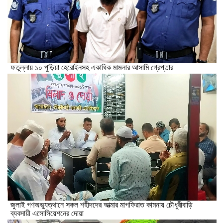
ফতুল্লায় ১০ পুড়িয়া হেরোইনসহ একাধিক মামলার আসামি গ্রেপ্তার
জুলাই গণঅভ্যুত্থানে সকল শহীদদের আত্মার মাগফিরাত কামনায় চৌধুরীবাড়ি
ব্যবসায়ী এসোসিয়েশনের দোয়া