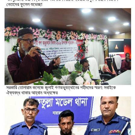
নেতাদের ফুলেল শুভেচ্ছা
সরকারি তোলারাম কলেজে জুলাই গণঅভ্যুত্থানের শহীদদের স্মরণ: সবাইকে
ঐক্যবদ্ধ থাকার আহ্বান অধ্যক্ষের