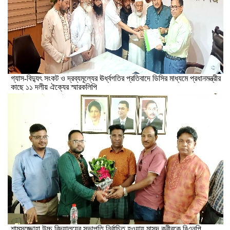
গ্যাস-বিদ্যুৎ সংকট ও দ্রব্যমূল্যের ঊর্ধ্বগতির প্রতিবাদে ডিসির মাধ্যমে প্রধানমন্ত্রীর
কাছে ১১ দলীয় ঐক্যের স্মারকলিপি
শামসুজ্জোহা উচ্চ বিদ্যালয়ের সভাপতি নির্বাচিত হওয়ায় মাসুদ কবীরকে বিএনপি