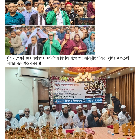
বৃষ্টি উপেক্ষা করে মহানগর বিএনপির বিশাল বিক্ষোভ: অস্থিতিশীলতা সৃষ্টির অপচেষ্টা
আমরা বরদাশত করব না