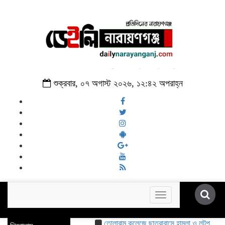
শুক্রবার, ০৭ অগাস্ট ২০২৬, ১২:৪২ অপরাহ্ন
Toggle
navigation
তোলারাম কলেজে ছাত্রাবাসে হামলা ও লুটপাটের অভিযোগ ছাত্র