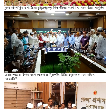
বন্দর আদর্শ কিন্ডার গার্টেনের বৃত্তিপ্রাপ্ত শিক্ষার্থীদের সংবর্ধণা ও সনদ বিতরণ অনুষ্ঠিত
নারায়ণগঞ্জকে বিশেষ জেলা ঘোষণা ও প্রিপেইড মিটার বন্ধসহ ৫ দফা দাবিতে
স্মারকলিপি