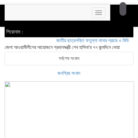
Toggle
navigation
শিরোনাম :
জাতীয় ছাত্রশক্তি ফতুল্লা থানার প্রচার ও মিডিয়া সম্পাদক 
জেলা আওয়ামীলীগের আয়োজনে প্রধানমন্ত্রী শেখ হাসিনা'র ৭৭ জন্মদিনে দোয়া
সর্বশেষ সংবাদ
জনপ্রিয় সংবাদ