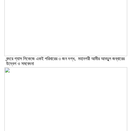
বন্দরে গ্যাস লিকেজে একই পরিবারের ৩ জন দগ্ধ, মহানগরী আমীর আবদুুল জব্বারের
উদ্বেগ ও সমবেদনা