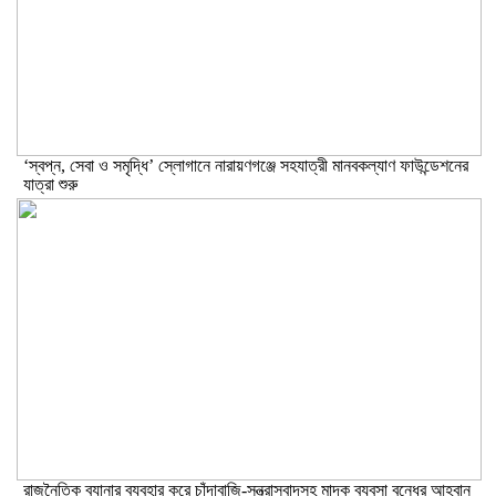
‘স্বপ্ন, সেবা ও সমৃদ্ধি’ স্লোগানে নারায়ণগঞ্জে সহযাত্রী মানবকল্যাণ ফাউন্ডেশনের
যাত্রা শুরু
রাজনৈতিক ব্যানার ব্যবহার করে চাঁদাবাজি-সন্ত্রাসবাদসহ মাদক ব্যবসা বন্ধের আহবান