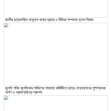
জাতীয় ছাত্রশক্তি ফতুল্লা থানার প্রচার ও মিডিয়া সম্পাদক হলেন সিয়াম
​জুলাই শহিদ জুলফিকার শাকিলের শাহাদাত বার্ষিকীতে ছাত্র ফেডারেশনের পুষ্পস্তবক
অর্পণ ও প্রামাণ্যচিত্র প্রদর্শন