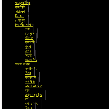
আন্তর্জাতিক
রাজনীতি
সারাদেশ
বিনোদন
খেলাধুলা
বিভাগীয় সংবাদ
ঢাকা
চট্টগ্রাম
বরিশাল
রাজশাহী
খুলনা
রংপুর
সিলেট
ময়মনসিংহ
আরো সংবাদ
সম্পাদকীয়
শিক্ষা
গণমাধ্যম
অর্থনীতি
আইন আদালত
কৃষি
তথ্য প্রযুক্তি
ধর্ম
নারী ও শিশু
ফিচার