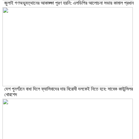
জুলাই গণঅভ্যুত্থানের আকাঙ্ক্ষা পূরণ হয়নি: এলডিপির আলোচনা সভায় কামাল প্রধান
দেশ পুনর্গঠনে বাধা দিলে ফ্যাসিবাদের দায় বিরোধী দলকেই নিতে হবে: সাবেক কাউন্সিলর
খোরশেদ