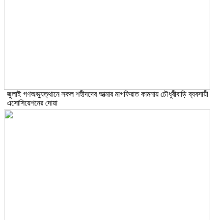
জুলাই গণঅভ্যুত্থানে সকল শহীদদের আত্মার মাগফিরাত কামনায় চৌধুরীবাড়ি ব্যবসায়ী
এসোসিয়েশনের দোয়া