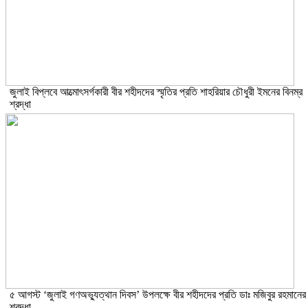
জুলাই বিপ্লবে আত্মোৎসর্গকারী বীর শহীদদের স্মৃতির প্রতি শাহরিয়ার চৌধুরী ইমনের বিনম্র
শ্রদ্ধা
৫ আগস্ট ‘জুলাই গণঅভ্যুত্থান দিবস’ উপলক্ষে বীর শহীদদের প্রতি ডাঃ মজিবুর রহমানের
শ্রদ্ধা