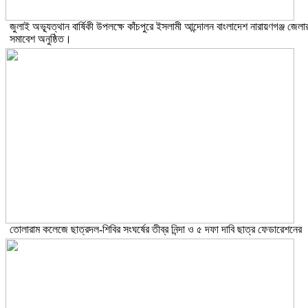
জুলাই অভ্যূত্থান বার্ষিকী উপলক্ষে কাঁচপুরে ইসলামী আন্দোলন বাংলাদেশ নারায়ণগঞ্জ জেলা
সমাবেশ অনুষ্ঠিত।
তোলারাম কলেজে ছাত্রদল-শিবির সংঘর্ষের তীব্র নিন্দা ও ৫ দফা দাবি ছাত্র ফেডারেশনের