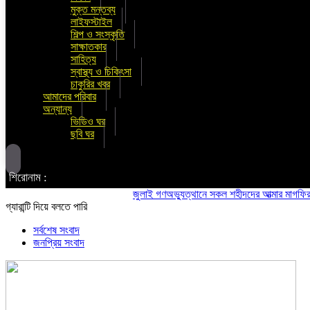
মুক্ত মন্তব্য
লাইফস্টাইল
শিল্প ও সংস্কৃতি
সাক্ষাতকার
সাহিত্য
স্বাস্থ্য ও চিকিৎসা
চাকুরির খবর
আমাদের পরিবার
অন্যান্য
ভিডিও ঘর
ছবি ঘর
শিরোনাম :
জুলাই গণঅভ্যুত্থানে সকল শহীদদের আত্মার মাগফিরাত কামন
গ্যারান্টি দিয়ে বলতে পারি
সর্বশেষ সংবাদ
জনপ্রিয় সংবাদ