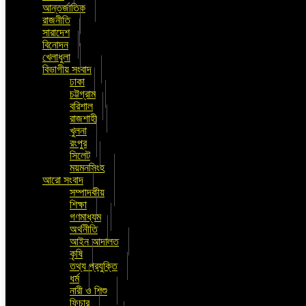
আন্তর্জাতিক
রাজনীতি
সারাদেশ
বিনোদন
খেলাধুলা
বিভাগীয় সংবাদ
ঢাকা
চট্টগ্রাম
বরিশাল
রাজশাহী
খুলনা
রংপুর
সিলেট
ময়মনসিংহ
আরো সংবাদ
সম্পাদকীয়
শিক্ষা
গণমাধ্যম
অর্থনীতি
আইন আদালত
কৃষি
তথ্য প্রযুক্তি
ধর্ম
নারী ও শিশু
ফিচার