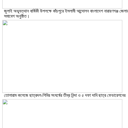
জুলাই অভ্যূত্থান বার্ষিকী উপলক্ষে কাঁচপুরে ইসলামী আন্দোলন বাংলাদেশ নারায়ণগঞ্জ জেলা
সমাবেশ অনুষ্ঠিত।
তোলারাম কলেজে ছাত্রদল-শিবির সংঘর্ষের তীব্র নিন্দা ও ৫ দফা দাবি ছাত্র ফেডারেশনের