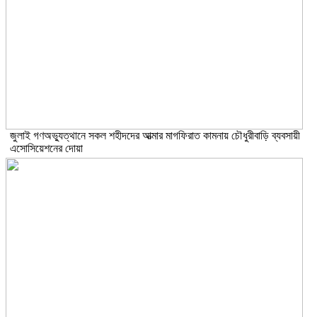
জুলাই গণঅভ্যুত্থানে সকল শহীদদের আত্মার মাগফিরাত কামনায় চৌধুরীবাড়ি ব্যবসায়ী
এসোসিয়েশনের দোয়া