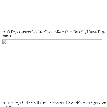
জুলাই বিপ্লবে আত্মোৎসর্গকারী বীর শহীদদের স্মৃতির প্রতি শাহরিয়ার চৌধুরী ইমনের বিনম্র
শ্রদ্ধা
৫ আগস্ট ‘জুলাই গণঅভ্যুত্থান দিবস’ উপলক্ষে বীর শহীদদের প্রতি ডাঃ মজিবুর রহমানের
শ্রদ্ধা