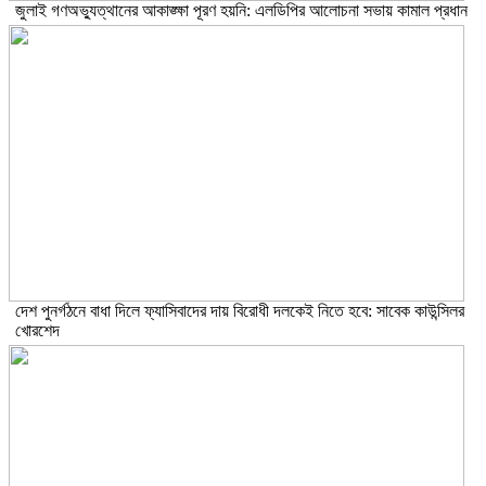
জুলাই গণঅভ্যুত্থানের আকাঙ্ক্ষা পূরণ হয়নি: এলডিপির আলোচনা সভায় কামাল প্রধান
দেশ পুনর্গঠনে বাধা দিলে ফ্যাসিবাদের দায় বিরোধী দলকেই নিতে হবে: সাবেক কাউন্সিলর
খোরশেদ