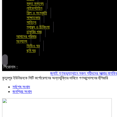
মুক্ত মন্তব্য
লাইফস্টাইল
শিল্প ও সংস্কৃতি
সাক্ষাতকার
সাহিত্য
স্বাস্থ্য ও চিকিৎসা
চাকুরির খবর
আমাদের পরিবার
অন্যান্য
ভিডিও ঘর
ছবি ঘর
শিরোনাম :
জুলাই গণঅভ্যুত্থানে সকল শহীদদের আত্মার মাগফিরাত কামন
কুতুবপুর ইউনিয়নকে সিটি কর্পোরেশনের অন্তর্ভুক্তির দাবিতে গণআন্দোলনের হুঁশিয়ারি
সর্বশেষ সংবাদ
জনপ্রিয় সংবাদ