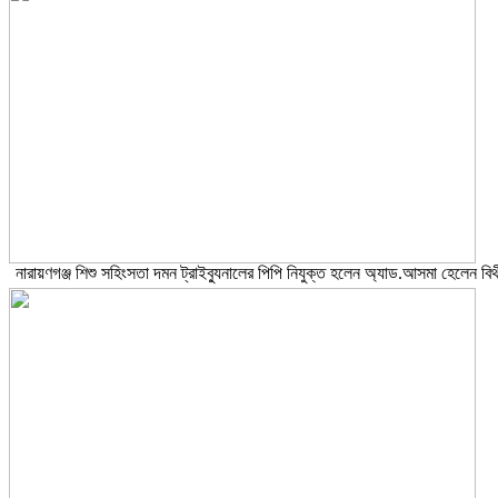
নারায়ণগঞ্জ শিশু সহিংসতা দমন ট্রাইব্যুনালের পিপি নিযুক্ত হলেন অ্যাড.আসমা হেলেন বিথ