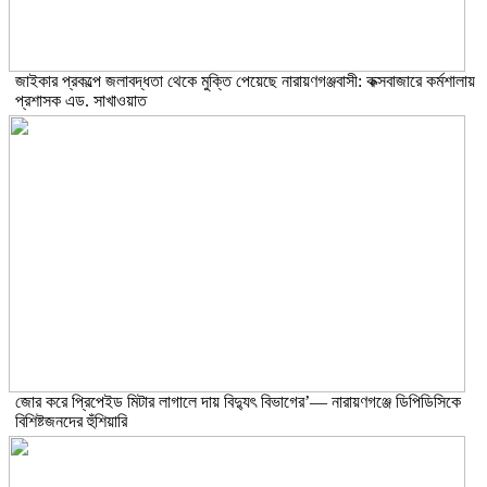
জাইকার প্রকল্পে জলাবদ্ধতা থেকে মুক্তি পেয়েছে নারায়ণগঞ্জবাসী: কক্সবাজারে কর্মশালায়
প্রশাসক এড. সাখাওয়াত
জোর করে প্রিপেইড মিটার লাগালে দায় বিদ্যুৎ বিভাগের’— নারায়ণগঞ্জে ডিপিডিসিকে
বিশিষ্টজনদের হুঁশিয়ারি