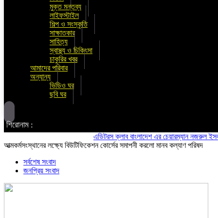
মুক্ত মন্তব্য
লাইফস্টাইল
শিল্প ও সংস্কৃতি
সাক্ষাতকার
সাহিত্য
স্বাস্থ্য ও চিকিৎসা
চাকুরির খবর
আমাদের পরিবার
অন্যান্য
ভিডিও ঘর
ছবি ঘর
শিরোনাম :
এডিটরস ক্লাব বাংলাদেশ এর চেয়ারম্যান নজরুল ইসলাম তমিজ
আত্মকর্মসংস্থানের লক্ষ্যে বিউটিফিকেশন কোর্সের সমাপনী করলো মানব কল্যাণ পরিষদ
সর্বশেষ সংবাদ
জনপ্রিয় সংবাদ