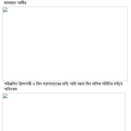
জামায়াত আমীর
পরিকল্পিত শিল্পনগরী ও মিল স্থানান্তরের দাবি: আটা ময়দা মিল মালিক সমিতির বর্ণাঢ্য
অভিষেক