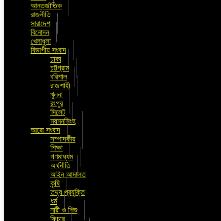
আন্তর্জাতিক
রাজনীতি
সারাদেশ
বিনোদন
খেলাধুলা
বিভাগীয় সংবাদ
ঢাকা
চট্টগ্রাম
বরিশাল
রাজশাহী
খুলনা
রংপুর
সিলেট
ময়মনসিংহ
আরো সংবাদ
সম্পাদকীয়
শিক্ষা
গণমাধ্যম
অর্থনীতি
আইন আদালত
কৃষি
তথ্য প্রযুক্তি
ধর্ম
নারী ও শিশু
ফিচার