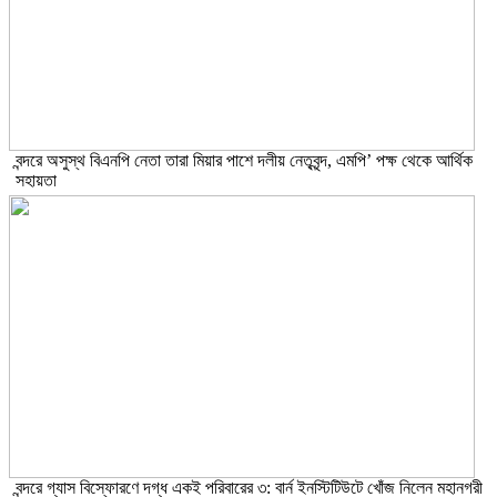
বন্দরে অসুস্থ বিএনপি নেতা তারা মিয়ার পাশে দলীয় নেতৃবৃন্দ, এমপি’ পক্ষ থেকে আর্থিক
সহায়তা
বন্দরে গ্যাস বিস্ফোরণে দগ্ধ একই পরিবারের ৩: বার্ন ইনস্টিটিউটে খোঁজ নিলেন মহানগরী