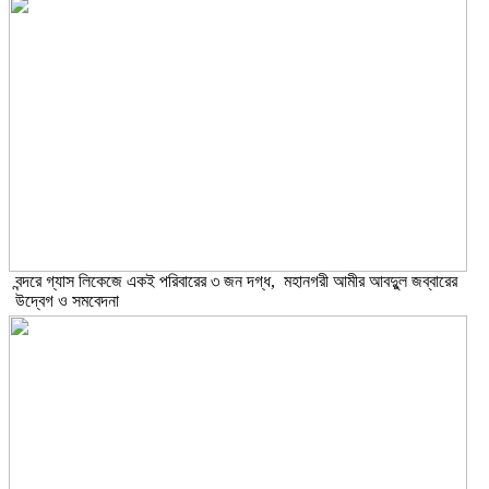
বন্দরে গ্যাস লিকেজে একই পরিবারের ৩ জন দগ্ধ, মহানগরী আমীর আবদুুল জব্বারের
উদ্বেগ ও সমবেদনা