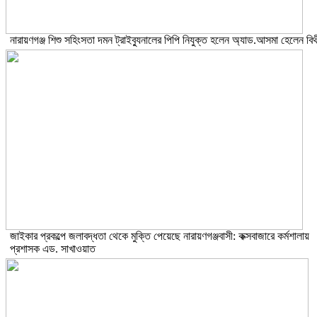
নারায়ণগঞ্জ শিশু সহিংসতা দমন ট্রাইব্যুনালের পিপি নিযুক্ত হলেন অ্যাড.আসমা হেলেন বিথ
জাইকার প্রকল্পে জলাবদ্ধতা থেকে মুক্তি পেয়েছে নারায়ণগঞ্জবাসী: কক্সবাজারে কর্মশালায়
প্রশাসক এড. সাখাওয়াত