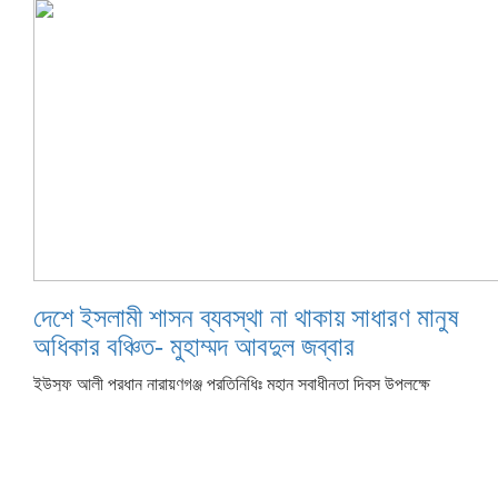
দেশে ইসলামী শাসন ব্যবস্থা না থাকায় সাধারণ মানুষ
অধিকার বঞ্চিত- মুহাম্মদ আবদুল জব্বার
ইউসুফ আলী প্রধান নারায়ণগঞ্জ প্রতিনিধিঃ মহান স্বাধীনতা দিবস উপলক্ষে
একাত্তরের বীর শহীদদের রুহের মাগফেরাত কামনায় নারায়ণগঞ্জে দুস্থ ও
পথশিশুদের মাঝে খাবার বিতরণ করেছে বাংলাদেশ জামায়াতে ইসলামী, নারায়ণগঞ্জ
মহানগরী শাখা। ​বৃহস্পতিবার
আরো পড়ুন