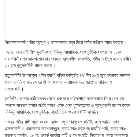
শীতলক্ষ্যাবাসী গভীর শ্রদ্ধা ও ভালোবাসার মধ্য দিয়ে শহীদ বাপ্পীকে স্মরণ করেছে।
এছাড়া আওয়ামী লীগ-যুবলীগসহ বিভিন্ন সামাজিক, সাংস্কৃতিক সংগঠন ও ১৮নং
ওয়ার্ডবাসীর শ্রদ্ধা-ভালোবাসায় প্রয়াত ছাত্রলীগ সভাপতি, শহীদ সাইদুল হাসান বাপ্পীর
২২ তম মৃত্যুবার্ষিকী পালন করছে।
মৃত্যুবার্ষিকী উপলক্ষ্যে ৭দিন ব্যাপী গৃহিত কর্মসূচীর ৪র্থ দিন ১৬ই জুন শুক্রবার সকালে
শোক র‌্যালি ও বাদ যোহর মিলাদ দোয়ার আয়োজন করে মরহুমের পরিবার ও
এলাকাবাসী।
র‌্যালিটি ওয়ার্ডের বাপ্পী চত্বর থেকে শুরু হয়ে পাইকপাড়া কবরস্থানে গিয়ে শেষ হয়।
সেখানে সাইদুল হাসান বাপ্পীর কবরে একে একে পুস্পস্তবক ও শ্রদ্ধাঞ্জলি জ্ঞাপন করেন
বিভিন্ন সামাজিক, সাংস্কৃতিক, রাজনৈতিক ও পেশাজীবী সংগঠন।
এসময় শহীদ বাপ্পী স্মৃতি সংসদ, দক্ষিণ নলুয়া পঞ্চায়েত কমিটি, আল আমিন নগর
এলাকাবাসী ও খাজাবাবার আশেকানবৃন্দ, নারায়ণগঞ্জ মহানগর জাতীয় পার্টি, নারায়ণগঞ্জ
মহানগর যুবলীগ, ১৮ নং ওয়ার্ড জাতীয় পার্টি ও যুব সংহতি, নিতাইগঞ্জ লোড আনলোড