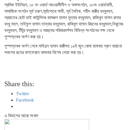
শ্রমিক ইউনিয়ন, ১৮ নং ওয়ার্ড আওয়ামীলীগ ও অঙ্গসংগঠন, ১৮নং ওয়ার্ডবাসী,
সামাজিক সংগঠন সূর্য তরুণ,সূর্যাস্তের সাথী, সূর্য সৈনিক, শহীদ বাপ্পীর বন্ধুমহল,
প্রয়াতের ছোট ভাই কাউন্সিলর কামরুল হাসান মুন্নার বন্ধুমহল, রাজিবুল হাসান রানার
বন্ধু মহল, তাইফুল হাসান তান্নার বন্ধুমহল, রাকিবুল হাসান রিয়নের বন্ধুমহল,নিঝুমের
বন্ধুমহল, টিটুর বন্ধুমহল ও মরহুমের পরিবারবর্গসহ বিভিন্ন সংগঠনের পক্ষ থেকে
পুস্পস্তবক অর্পণ করা হয়।
পুস্পস্তবক অর্পণ শেষে সাইদুল হাসান বাপ্পীসহ ১৬ই জুন বোমা হামলায় প্রাণ হারানো
সকলের রূহের মাগফেরাত কামনায় বিশেষ দোয়া করা হয়।
Share this:
Twitter
Facebook
এ বিভাগের আরো সংবাদ