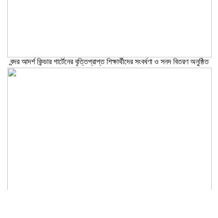
বন্দর আদর্শ কিন্ডার গার্টেনের বৃত্তিপ্রাপ্ত শিক্ষার্থীদের সংবর্ধণা ও সনদ বিতরণ অনুষ্ঠিত
নারায়ণগঞ্জকে বিশেষ জেলা ঘোষণা ও প্রিপেইড মিটার বন্ধসহ ৫ দফা দাবিতে
স্মারকলিপি