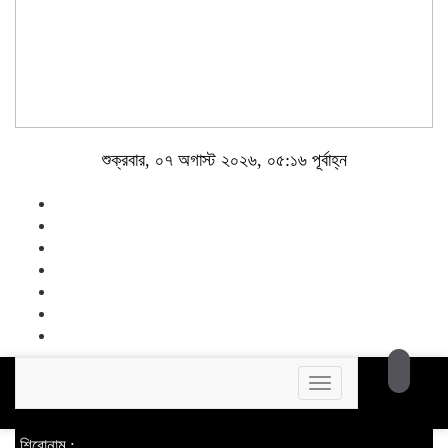
শুক্রবার, ০৭ অগাস্ট ২০২৬, ০৫:১৬ পূর্বাহ্ন
Toggle
navigation
শিরোনাম :