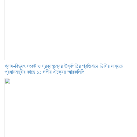
গ্যাস-বিদ্যুৎ সংকট ও দ্রব্যমূল্যের ঊর্ধ্বগতির প্রতিবাদে ডিসির মাধ্যমে
প্রধানমন্ত্রীর কাছে ১১ দলীয় ঐক্যের স্মারকলিপি