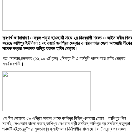
তৃষ্ণার্থ জণসাধারণ ও স্কুল পড়ুয়া ছাএছাএী মাঝে ২য় দিনব্যাপী শরবত ও আইস ক্রীম বিত
করেছে কাশিপুর ইউনিয়ন ৫ নং ওয়ার্ড জনপ্রিয় মেম্বার ও নারায়ণগঞ্জ জেলা আওয়ামী লীগের
সাবেক দপ্তর সম্পাদক হাবিবুর রহমান হাবিব মেম্বার।
গত সোমবার,মঙ্গলবার (২৯,৩০ এপ্রিল) ২দিনব্যাপী এ কর্মসুচী পালন করে হাবিব মেম্বার
সমর্থক গোষ্টী।
১ম দিন সোমবার ২৯ এপ্রিল সকাল থেকে কাশিপুর বিভিন্ এলাকায় যেমন – কাশিপুর খিল
মার্কেট, দেওভোগ বাংলা বাজার,কাশিপুর দেওয়ান বাড়ী মসজিদ,কাশিপুর বড় মসজিদ,ফতুল্লা
পঞ্চবটি হইতে মুন্সীগঞ্জ মুক্তারপুর ফ্লাইওভার নির্মাণাধীন বাংলাদেশ ও চীন বন্দ্ধত্ব সকল