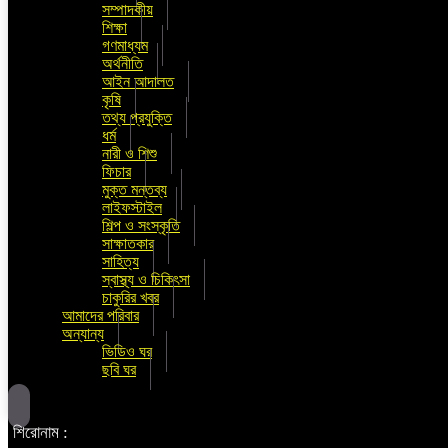
সম্পাদকীয়
শিক্ষা
গণমাধ্যম
অর্থনীতি
আইন আদালত
কৃষি
তথ্য প্রযুক্তি
ধর্ম
নারী ও শিশু
ফিচার
মুক্ত মন্তব্য
লাইফস্টাইল
শিল্প ও সংস্কৃতি
সাক্ষাতকার
সাহিত্য
স্বাস্থ্য ও চিকিৎসা
চাকুরির খবর
আমাদের পরিবার
অন্যান্য
ভিডিও ঘর
ছবি ঘর
শিরোনাম :