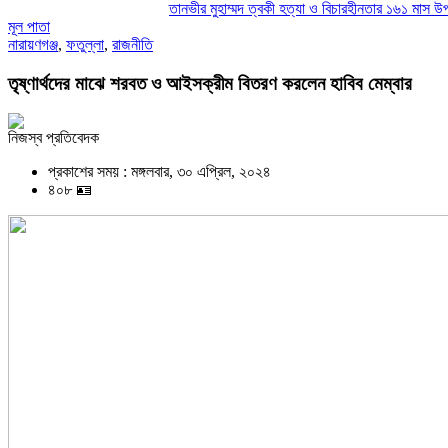
তানভীর মুহাম্মদ ত্বকী হত্যা ও বিচারহীনতার ১৬১ মাস উপলক্ষে 
মূল পাতা
নারায়ণগঞ্জ
,
ফতুল্লা
,
রাজনীতি
তৃষ্ণার্থদের মাঝে শরবত ও আইসক্রীম বিতরণ করলেন হাবিব মেম্বার
নিজস্ব প্রতিবেদক
প্রকাশের সময় : মঙ্গলবার, ৩০ এপ্রিল, ২০২৪
৪০৮ 🪪