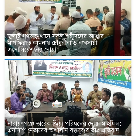
জুলাই গণঅভ্যুত্থানে সকল শহীদদের আত্মার
মাগফিরাত কামনায় চৌধুরীবাড়ি ব্যবসায়ী
এসোসিয়েশনের দোয়া
নারায়ণগঞ্জে তারেক জিয়া পরিষদের দোয়া মাহফিল:
এনসিপি নেতাদের অশালীন বক্তব্যের তীব্র প্রতিবাদ