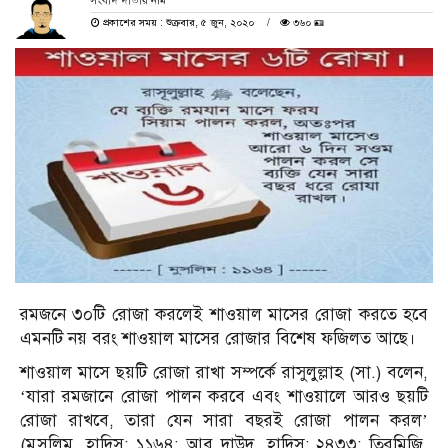
সংবাদ দাতার নাম
প্রকাশের সময় : শুক্রবার, ৫ জুন, ২০২০
৩৬০ 🪪
রমজনে ৩০টি রোজা করলেই শাওয়াল মাসের রোজা করতে হবে
এমনটি নয় বরং শাওয়াল মাসের রোজার বিশেষ ফজিলত আছে।
শাওয়াল মাসে ছয়টি রোজা রাখা সম্পর্কে রাসুলুল্লাহ (সা.) বলেন,
‘যারা রমজানে রোজা পালন করবে এবং শাওয়ালে আরও ছয়টি
রোজা রাখবে, তারা যেন সারা বছরই রোজা পালন করল’
(মুসলিম, হাদিস: ১১৬৪; আবু দাউদ, হাদিস: ২৪৩৩; তিরমিজি,