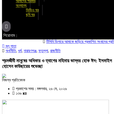
আমাদের পরিবার
অন্যান্য
ভিডিও ঘর
ছবি ঘর
শিরোনাম :
টিসিবি ডিলারে আমাকে জড়িয়ে প্রকাশিত সংবাদের প্রতিবাদ ও তীব
মূল পাতা
অর্থনীতি
,
ধর্ম
,
নারায়ণগঞ্জ
,
ফতুল্লা
,
রাজনীতি
শ্রমজীবী মানুষের অধিকার ও ত্যাগের মহিমায় ভাস্বর হোক ঈদ: ইসমাইল
হোসেন কাউছারের শুভেচ্ছা
নিজস্ব প্রতিবেদক
প্রকাশের সময় : মঙ্গলবার, ২৬ মে, ২০২৬
১৩৬ 🪪