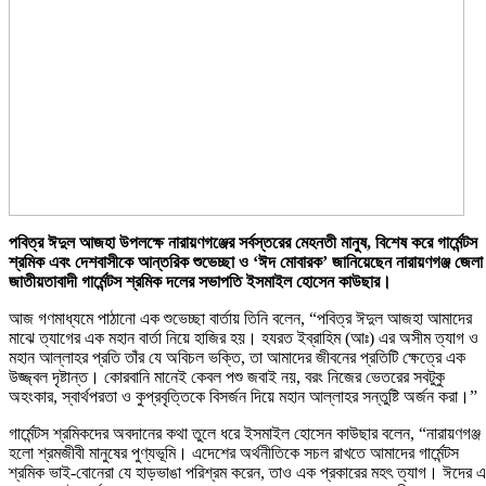
পবিত্র ঈদুল আজহা উপলক্ষে নারায়ণগঞ্জের সর্বস্তরের মেহনতী মানুষ, বিশেষ করে গার্মেন্টস
শ্রমিক এবং দেশবাসীকে আন্তরিক শুভেচ্ছা ও ‘ঈদ মোবারক’ জানিয়েছেন নারায়ণগঞ্জ জেলা
জাতীয়তাবাদী গার্মেন্টস শ্রমিক দলের সভাপতি ইসমাইল হোসেন কাউছার।
আজ গণমাধ্যমে পাঠানো এক শুভেচ্ছা বার্তায় তিনি বলেন, “পবিত্র ঈদুল আজহা আমাদের
মাঝে ত্যাগের এক মহান বার্তা নিয়ে হাজির হয়। হযরত ইব্রাহিম (আঃ) এর অসীম ত্যাগ ও
মহান আল্লাহর প্রতি তাঁর যে অবিচল ভক্তি, তা আমাদের জীবনের প্রতিটি ক্ষেত্রে এক
উজ্জ্বল দৃষ্টান্ত। কোরবানি মানেই কেবল পশু জবাই নয়, বরং নিজের ভেতরের সবটুকু
অহংকার, স্বার্থপরতা ও কুপ্রবৃত্তিকে বিসর্জন দিয়ে মহান আল্লাহর সন্তুষ্টি অর্জন করা।”
গার্মেন্টস শ্রমিকদের অবদানের কথা তুলে ধরে ইসমাইল হোসেন কাউছার বলেন, “নারায়ণগঞ্জ
হলো শ্রমজীবী মানুষের পুণ্যভূমি। এদেশের অর্থনীতিকে সচল রাখতে আমাদের গার্মেন্টস
শ্রমিক ভাই-বোনেরা যে হাড়ভাঙা পরিশ্রম করেন, তাও এক প্রকারের মহৎ ত্যাগ। ঈদের 