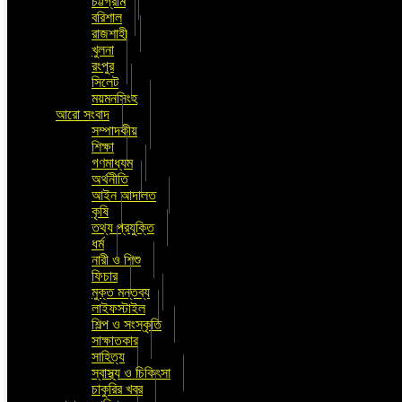
চট্টগ্রাম
বরিশাল
রাজশাহী
খুলনা
রংপুর
সিলেট
ময়মনসিংহ
আরো সংবাদ
সম্পাদকীয়
শিক্ষা
গণমাধ্যম
অর্থনীতি
আইন আদালত
কৃষি
তথ্য প্রযুক্তি
ধর্ম
নারী ও শিশু
ফিচার
মুক্ত মন্তব্য
লাইফস্টাইল
শিল্প ও সংস্কৃতি
সাক্ষাতকার
সাহিত্য
স্বাস্থ্য ও চিকিৎসা
চাকুরির খবর