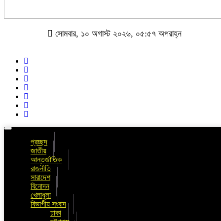
সোমবার, ১০ অগাস্ট ২০২৬, ০৫:৫৭ অপরাহ্ন
Toggle
navigation
প্রচ্ছদ
জাতীয়
আন্তর্জাতিক
রাজনীতি
সারাদেশ
বিনোদন
খেলাধুলা
বিভাগীয় সংবাদ
ঢাকা