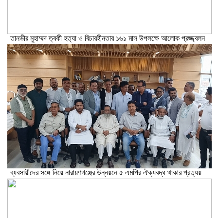
তানভীর মুহাম্মদ ত্বকী হত্যা ও বিচারহীনতার ১৬১ মাস উপলক্ষে আলোক প্রজ্জ্বলন
ব্যবসায়ীদের সঙ্গে নিয়ে নারায়ণগঞ্জের উন্নয়নে ৫ এমপির ঐক্যবদ্ধ থাকার প্রত্যয়