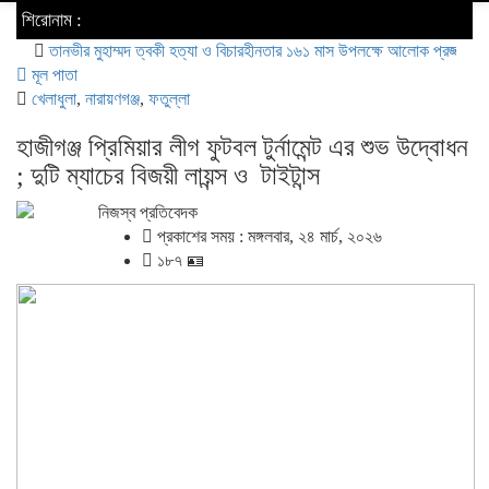
শিরোনাম :
ানভীর মুহাম্মদ ত্বকী হত্যা ও বিচারহীনতার ১৬১ মাস উপলক্ষে আলোক প্রজ্জ্বলন
ব্যবসায়
মূল পাতা
খেলাধুলা
,
নারায়ণগঞ্জ
,
ফতুল্লা
হাজীগঞ্জ প্রিমিয়ার লীগ ফুটবল টুর্নামেন্ট এর শুভ উদ্বোধন
; দুটি ম্যাচের বিজয়ী লায়ন্স ও টাইটান্স
নিজস্ব প্রতিবেদক
প্রকাশের সময় : মঙ্গলবার, ২৪ মার্চ, ২০২৬
১৮৭ 🪪