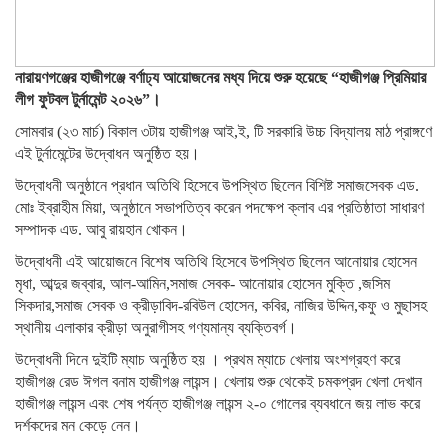
নারায়ণগঞ্জের হাজীগঞ্জে বর্ণাঢ্য আয়োজনের মধ্য দিয়ে শুরু হয়েছে “হাজীগঞ্জ প্রিমিয়ার
লীগ ফুটবল টুর্নামেন্ট ২০২৬”।
সোমবার (২৩ মার্চ) বিকাল ৩টায় হাজীগঞ্জ আই,ই, টি সরকারি উচ্চ বিদ্যালয় মাঠ প্রাঙ্গণে
এই টুর্নামেন্টের উদ্বোধন অনুষ্ঠিত হয়।
উদ্বোধনী অনুষ্ঠানে প্রধান অতিথি হিসেবে উপস্থিত ছিলেন বিশিষ্ট সমাজসেবক এড.
মোঃ ইব্রাহীম মিয়া, অনুষ্ঠানে সভাপতিত্ব করেন পদক্ষেপ ক্লাব এর প্রতিষ্ঠাতা সাধারণ
সম্পাদক এড. আবু রায়হান খোকন।
উদ্বোধনী এই আয়োজনে বিশেষ অতিথি হিসেবে উপস্থিত ছিলেন আনোয়ার হোসেন
মৃধা, আব্দুর জব্বার, আল-আমিন,সমাজ সেবক- আনোয়ার হোসেন মুক্তি ,জসিম
সিকদার,সমাজ সেবক ও ক্রীড়াবিদ-রবিউল হোসেন, কবির, নাজির উদ্দিন,কফু ও মুছাসহ
স্থানীয় এলাকার ক্রীড়া অনুরাগীসহ গণ্যমান্য ব্যক্তিবর্গ।
উদ্বোধনী দিনে দুইটি ম্যাচ অনুষ্ঠিত হয় । প্রথম ম্যাচে খেলায় অংশগ্রহণ করে
হাজীগঞ্জ রেড ঈগল বনাম হাজীগঞ্জ লায়ন্স। খেলায় শুরু থেকেই চমকপ্রদ খেলা দেখান
হাজীগঞ্জ লায়ন্স এবং শেষ পর্যন্ত হাজীগঞ্জ লায়ন্স ২-০ গোলের ব্যবধানে জয় লাভ করে
দর্শকদের মন কেড়ে নেন।