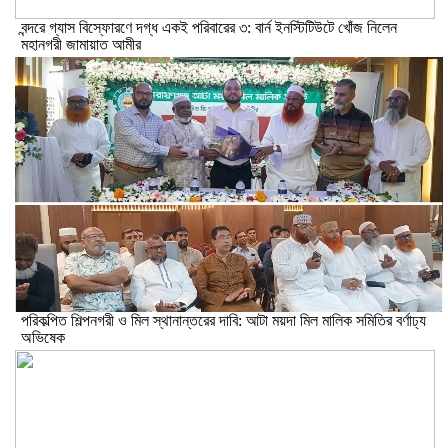
বন্দরে গ্যাস বিস্ফোরণে দগ্ধ একই পরিবারের ৩: বার্ন ইনস্টিটিউটে খোঁজ নিলেন
মহানগরী জামায়াত আমীর
পরিকল্পিত শিল্পনগরী ও মিল স্থানান্তরের দাবি: আটা ময়দা মিল মালিক সমিতির বর্ণাঢ্য
অভিষেক