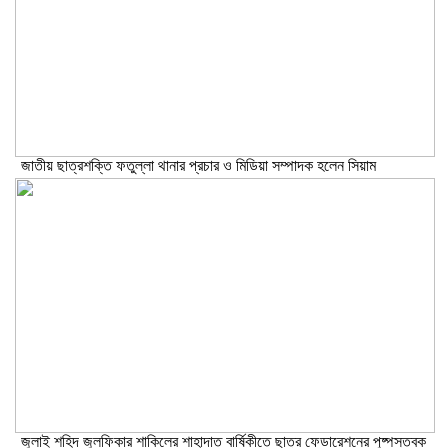
জাতীয় ছাত্রশক্তি ফতুল্লা থানার প্রচার ও মিডিয়া সম্পাদক হলেন সিয়াম
​জুলাই শহিদ জুলফিকার শাকিলের শাহাদাত বার্ষিকীতে ছাত্র ফেডারেশনের পুষ্পস্তবক