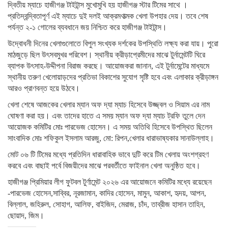
দ্বিতীয় ম্যাচে হাজীগঞ্জ টাইটান্স মুখোমুখি হয় হাজীগঞ্জ স্টার টিমের সাথে ।
প্রতিদ্বন্দ্বিতাপূর্ণ এই ম্যাচে দুই দলই আক্রমণাত্মক খেলা উপহার দেয়। তবে শেষ
পর্যন্ত ২-১ গোলের ব্যবধানে জয় নিশ্চিত করে হাজীগঞ্জ টাইটান্স।
উদ্বোধনী দিনের খেলাগুলোতে বিপুল সংখ্যক দর্শকের উপস্থিতি লক্ষ্য করা যায়। পুরো
মাঠজুড়ে ছিল উৎসবমুখর পরিবেশ। স্থানীয় ক্রীড়াপ্রেমীদের মাঝে টুর্নামেন্টটি ঘিরে
ব্যাপক উৎসাহ-উদ্দীপনা বিরাজ করছে। আয়োজকরা জানান, এই টুর্নামেন্টের মাধ্যমে
স্থানীয় তরুণ খেলোয়াড়দের প্রতিভা বিকাশের সুযোগ সৃষ্টি হবে এবং এলাকার ক্রীড়াঙ্গন
আরও প্রাণবন্ত হয়ে উঠবে।
খেলা শেষে আজকের খেলার ম্যান অফ দ্যা ম্যাচ হিসেবে উজ্জ্বল ও সিয়াম এর নাম
ঘোষণা করা হয়। এবং তাদের হাতে এ সময় ম্যান অফ দ্যা ম্যাচ ট্রফি তুলে দেন
আয়োজক কমিটির মোঃ পারভেজ হোসেন। এ সময় অতিথি হিসেবে উপস্থিত ছিলেন
সাংবাদিক মোঃ শফিকুল ইসলাম আরজু, মো: রিপন,খেলার ধারাভাষ্যকার সানাউল্লাহ।
মোট ০৬ টি টিমের মধ্যে প্রতিদিন ধারাবাহিক ভাবে দুটি করে টিম খেলায় অংশগ্রহণ
করবে এবং বাছাই পর্বে বিজয়ীদের মাঝে পরবর্তীতে ফাইনাল খেলা অনুষ্ঠিত হবে।
হাজীগঞ্জ প্রিমিয়ার লীগ ফুটবল টুর্ণামেন্ট ২০২৬ এর আয়োজনে কমিটির মধ্যে রয়েছেন
-পারভেজ হোসেন,সাব্বির, নূরজামান, কাদির হোসেন, মামুন, আকাশ, হৃদয়, আপন,
বিল্লাল, জহিরুল, সোহাগ, আলিফ, বাইজিদ, মেরাজ, চাঁদ, তাব্রীজ হাসান তাহিন,
ছোয়াদ, জিম।