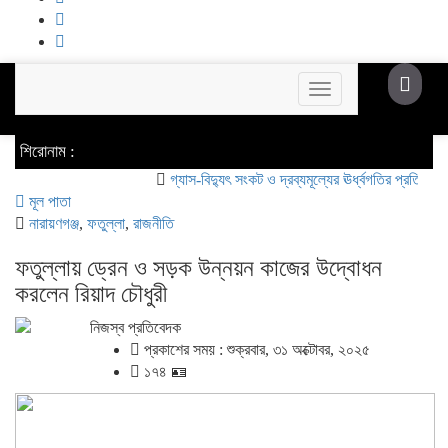
Toggle
navigation
শিরোনাম :
গ্যাস-বিদ্যুৎ সংকট ও দ্রব্যমূল্যের ঊর্ধ্বগতির প্রতিবাদে ডিসির ম
মূল পাতা
নারায়ণগঞ্জ
,
ফতুল্লা
,
রাজনীতি
ফতুল্লায় ড্রেন ও সড়ক উন্নয়ন কাজের উদ্বোধন
করলেন রিয়াদ চৌধুরী
নিজস্ব প্রতিবেদক
প্রকাশের সময় : শুক্রবার, ৩১ অক্টোবর, ২০২৫
১৭৪ 🪪