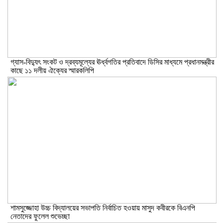
গ্যাস-বিদ্যুৎ সংকট ও দ্রব্যমূল্যের ঊর্ধ্বগতির প্রতিবাদে ডিসির মাধ্যমে প্রধানমন্ত্রীর
কাছে ১১ দলীয় ঐক্যের স্মারকলিপি
শামসুজ্জোহা উচ্চ বিদ্যালয়ের সভাপতি নির্বাচিত হওয়ায় মাসুদ কবীরকে বিএনপি
নেতাদের ফুলেল শুভেচ্ছা