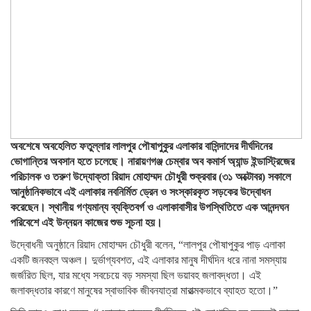
অবশেষে অবহেলিত ফতুল্লার লালপুর পৌষাপুকুর এলাকার বাসিন্দাদের দীর্ঘদিনের
ভোগান্তির অবসান হতে চলেছে। নারায়ণগঞ্জ চেম্বার অব কমার্স অ্যান্ড ইন্ডাস্ট্রিজের
পরিচালক ও তরুণ উদ্যোক্তা রিয়াদ মোহাম্মদ চৌধুরী শুক্রবার (৩১ অক্টোবর) সকালে
আনুষ্ঠানিকভাবে এই এলাকার নবনির্মিত ড্রেন ও সংস্কারকৃত সড়কের উদ্বোধন
করেছেন। স্থানীয় গণ্যমান্য ব্যক্তিবর্গ ও এলাকাবাসীর উপস্থিতিতে এক আনন্দঘন
পরিবেশে এই উন্নয়ন কাজের শুভ সূচনা হয়।
উদ্বোধনী অনুষ্ঠানে রিয়াদ মোহাম্মদ চৌধুরী বলেন, “লালপুর পৌষাপুকুর পাড় এলাকা
একটি জনবহুল অঞ্চল। দুর্ভাগ্যবশত, এই এলাকার মানুষ দীর্ঘদিন ধরে নানা সমস্যায়
জর্জরিত ছিল, যার মধ্যে সবচেয়ে বড় সমস্যা ছিল ভয়াবহ জলাবদ্ধতা। এই
জলাবদ্ধতার কারণে মানুষের স্বাভাবিক জীবনযাত্রা মারাত্মকভাবে ব্যাহত হতো।”