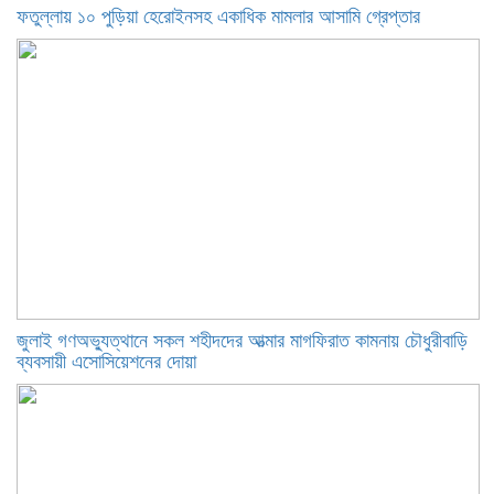
ফতুল্লায় ১০ পুড়িয়া হেরোইনসহ একাধিক মামলার আসামি গ্রেপ্তার
জুলাই গণঅভ্যুত্থানে সকল শহীদদের আত্মার মাগফিরাত কামনায় চৌধুরীবাড়ি
ব্যবসায়ী এসোসিয়েশনের দোয়া