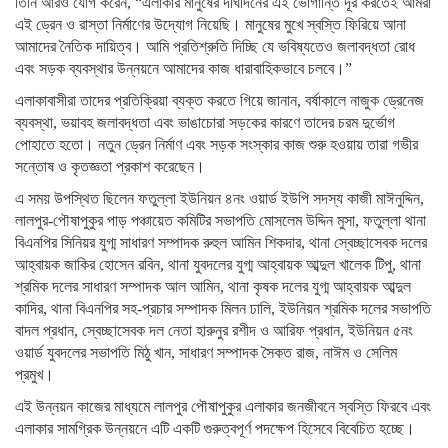
তিনি আরও যোগ করেন, “এলাকার মানুষের দীর্ঘদিনের এই ভোগান্তি দূর করতেই আমরা
এই ড্রেন ও রাস্তা নির্মাণের উদ্যোগ নিয়েছি। মানুষের মুখে স্বস্তি ফিরিয়ে আনা
আমাদের নৈতিক দায়িত্ব। আমি প্রতিশ্রুতি দিচ্ছি যে ভবিষ্যতেও জলাবদ্ধতা রোধ
এবং সড়ক ব্যবস্থার উন্নয়নে আমাদের কাজ ধারাবাহিকভাবে চলবে।”
এলাকাবাসীরা তাদের প্রতিক্রিয়া ব্যক্ত করতে গিয়ে জানান, বর্ষাকালে নাজুক ড্রেনেজ
ব্যবস্থা, ভয়াবহ জলাবদ্ধতা এবং ভাঙাচোরা সড়কের কারণে তাদের চরম দুর্ভোগ
পোহাতে হতো। নতুন ড্রেন নির্মাণ এবং সড়ক সংস্কার কাজ শুরু হওয়ায় তারা গভীর
সন্তোষ ও কৃতজ্ঞতা প্রকাশ করেছেন।
এ সময় উপস্থিত ছিলেন ফতুল্লা ইউনিয়ন ৪নং ওয়ার্ড ইউপি সদস্য কাজী মাঈনুদ্দিন,
লালপুর-পৌষাপুকুর পাড় পঞ্চায়েত কমিটির সভাপতি মোসলেম উদ্দিন মুসা, ফতুল্লা থানা
বিএনপির সিনিয়র যুগ্ম সাধারণ সম্পাদক রুহুল আমিন শিকদার, থানা স্বেচ্ছাসেবক দলের
আহ্বায়ক জাকির হোসেন রবিন, থানা যুবদলের যুগ্ম আহ্বায়ক আব্দুল খালেক টিপু, থানা
শ্রমিক দলের সাধারণ সম্পাদক আল আমিন, থানা কৃষক দলের যুগ্ম আহ্বায়ক আব্দুল
কাদির, থানা বিএনপির সহ-প্রচার সম্পাদক মিলন ঢালি, ইউনিয়ন শ্রমিক দলের সভাপতি
বাদল প্রধান, স্বেচ্ছাসেবক দল নেতা হারুনুর রশীদ ও আরিফ প্রধান, ইউনিয়ন ৫নং
ওয়ার্ড যুবদলের সভাপতি মিঠু খান, সাধারণ সম্পাদক সৈকত রাজ, নাঈম ও সেলিম
প্রমুখ।
এই উন্নয়ন কাজের মাধ্যমে লালপুর পৌষাপুকুর এলাকার জনজীবনে স্বস্তি ফিরবে এবং
এলাকার সামগ্রিক উন্নয়নে এটি একটি গুরুত্বপূর্ণ পদক্ষেপ হিসেবে বিবেচিত হচ্ছে।