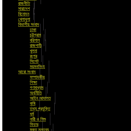
রাজনীতি
সারাদেশ
বিনোদন
খেলাধুলা
বিভাগীয় সংবাদ
ঢাকা
চট্টগ্রাম
বরিশাল
রাজশাহী
খুলনা
রংপুর
সিলেট
ময়মনসিংহ
আরো সংবাদ
সম্পাদকীয়
শিক্ষা
গণমাধ্যম
অর্থনীতি
আইন আদালত
কৃষি
তথ্য প্রযুক্তি
ধর্ম
নারী ও শিশু
ফিচার
মুক্ত মন্তব্য