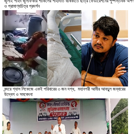
​জুলাই শহিদ জুলফিকার শাকিলের শাহাদাত বার্ষিকীতে ছাত্র ফেডারেশনের পুষ্পস্তবক অর্প
ও প্রামাণ্যচিত্র প্রদর্শন
বন্দরে গ্যাস লিকেজে একই পরিবারের ৩ জন দগ্ধ, মহানগরী আমীর আবদুুল জব্বারের
উদ্বেগ ও সমবেদনা