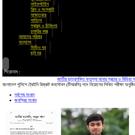
লাইফস্টাইল
শিল্প ও সংস্কৃতি
সাক্ষাতকার
সাহিত্য
স্বাস্থ্য ও চিকিৎসা
চাকুরির খবর
আমাদের পরিবার
অন্যান্য
ভিডিও ঘর
ছবি ঘর
শিরোনাম :
জাতীয় ছাত্রশক্তি ফতুল্লা থানার প্রচার ও মিডিয়া সম্পাদক হলেন
বাংলাদেশ পুলিশে ট্রেইনি রিক্রুট কনস্টেবল (টিআরসি) পদে নিয়োগের লিখিত পরীক্ষা অনুষ্ঠি
সর্বশেষ সংবাদ
জনপ্রিয় সংবাদ