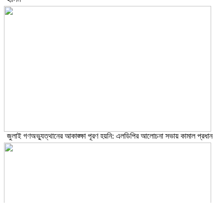
জুলাই গণঅভ্যুত্থানের আকাঙ্ক্ষা পূরণ হয়নি: এলডিপির আলোচনা সভায় কামাল প্রধান