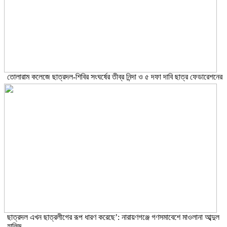
তোলারাম কলেজে ছাত্রদল-শিবির সংঘর্ষের তীব্র নিন্দা ও ৫ দফা দাবি ছাত্র ফেডারেশনের
ছাত্রদল এখন ছাত্রলীগের রূপ ধারণ করেছে’: নারায়ণগঞ্জে গণসমাবেশে মাওলানা আব্দুল
হালিম