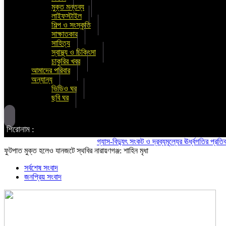
মুক্ত মন্তব্য
লাইফস্টাইল
শিল্প ও সংস্কৃতি
সাক্ষাতকার
সাহিত্য
স্বাস্থ্য ও চিকিৎসা
চাকুরির খবর
আমাদের পরিবার
অন্যান্য
ভিডিও ঘর
ছবি ঘর
শিরোনাম :
গ্যাস-বিদ্যুৎ সংকট ও দ্রব্যমূল্যের ঊর্ধ্বগতির প্রতিবাদে ডি
ফুটপাত মুক্ত হলেও যানজটে স্থবির নারায়ণগঞ্জ: শাহিন মৃধা
সর্বশেষ সংবাদ
জনপ্রিয় সংবাদ