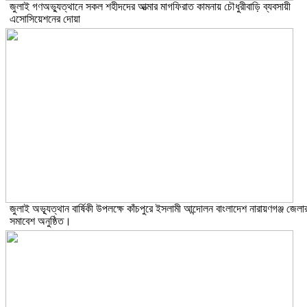
জুলাই গণঅভ্যুত্থানে সকল শহীদদের আত্মার মাগফিরাত কামনায় চৌধুরীবাড়ি ব্যবসায়ী
এসোসিয়েশনের দোয়া
জুলাই অভ্যূত্থান বার্ষিকী উপলক্ষে কাঁচপুরে ইসলামী আন্দোলন বাংলাদেশ নারায়ণগঞ্জ জেলা
সমাবেশ অনুষ্ঠিত।