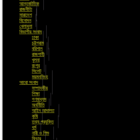
আন্তর্জাতিক
রাজনীতি
সারাদেশ
বিনোদন
খেলাধুলা
বিভাগীয় সংবাদ
ঢাকা
চট্টগ্রাম
বরিশাল
রাজশাহী
খুলনা
রংপুর
সিলেট
ময়মনসিংহ
আরো সংবাদ
সম্পাদকীয়
শিক্ষা
গণমাধ্যম
অর্থনীতি
আইন আদালত
কৃষি
তথ্য প্রযুক্তি
ধর্ম
নারী ও শিশু
ফিচার