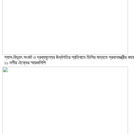
গ্যাস-বিদ্যুৎ সংকট ও দ্রব্যমূল্যের ঊর্ধ্বগতির প্রতিবাদে ডিসির মাধ্যমে প্রধানমন্ত্রীর কাছ
১১ দলীয় ঐক্যের স্মারকলিপি