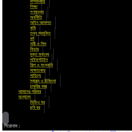
সম্পাদকীয়
শিক্ষা
গণমাধ্যম
অর্থনীতি
আইন আদালত
কৃষি
তথ্য প্রযুক্তি
ধর্ম
নারী ও শিশু
ফিচার
মুক্ত মন্তব্য
লাইফস্টাইল
শিল্প ও সংস্কৃতি
সাক্ষাতকার
সাহিত্য
স্বাস্থ্য ও চিকিৎসা
চাকুরির খবর
আমাদের পরিবার
অন্যান্য
ভিডিও ঘর
ছবি ঘর
শিরোনাম :