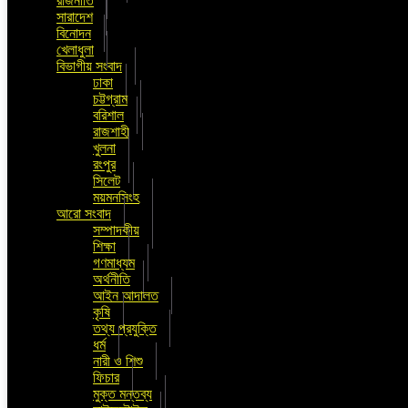
রাজনীতি
সারাদেশ
বিনোদন
খেলাধুলা
বিভাগীয় সংবাদ
ঢাকা
চট্টগ্রাম
বরিশাল
রাজশাহী
খুলনা
রংপুর
সিলেট
ময়মনসিংহ
আরো সংবাদ
সম্পাদকীয়
শিক্ষা
গণমাধ্যম
অর্থনীতি
আইন আদালত
কৃষি
তথ্য প্রযুক্তি
ধর্ম
নারী ও শিশু
ফিচার
মুক্ত মন্তব্য