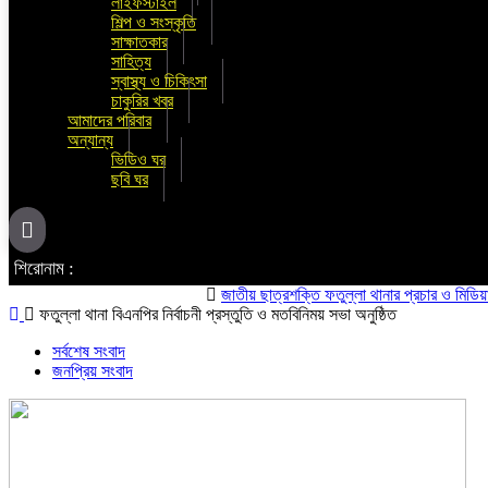
লাইফস্টাইল
শিল্প ও সংস্কৃতি
সাক্ষাতকার
সাহিত্য
স্বাস্থ্য ও চিকিৎসা
চাকুরির খবর
আমাদের পরিবার
অন্যান্য
ভিডিও ঘর
ছবি ঘর
শিরোনাম :
জাতীয় ছাত্রশক্তি ফতুল্লা থানার প্রচার ও মিডিয়া সম্পা
ফতুল্লা থানা বিএনপির নির্বাচনী প্রস্তুতি ও মতবিনিময় সভা অনুষ্ঠিত
সর্বশেষ সংবাদ
জনপ্রিয় সংবাদ