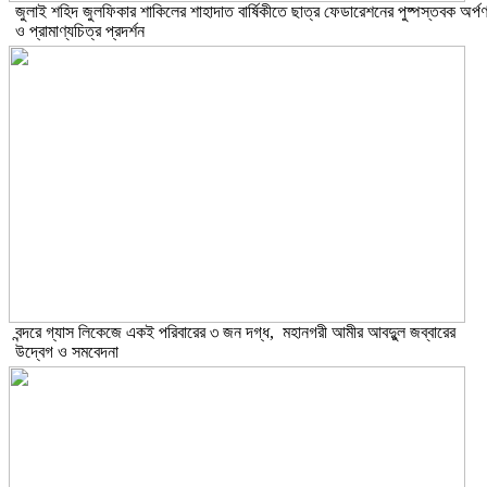
​জুলাই শহিদ জুলফিকার শাকিলের শাহাদাত বার্ষিকীতে ছাত্র ফেডারেশনের পুষ্পস্তবক অর্প
ও প্রামাণ্যচিত্র প্রদর্শন
বন্দরে গ্যাস লিকেজে একই পরিবারের ৩ জন দগ্ধ, মহানগরী আমীর আবদুুল জব্বারের
উদ্বেগ ও সমবেদনা