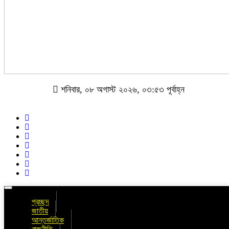
শনিবার, ০৮ অগাস্ট ২০২৬, ০৩:৫৩ পূর্বাহ্ন
Toggle
navigation
প্রচ্ছদ
জাতীয়
আন্তর্জাতিক