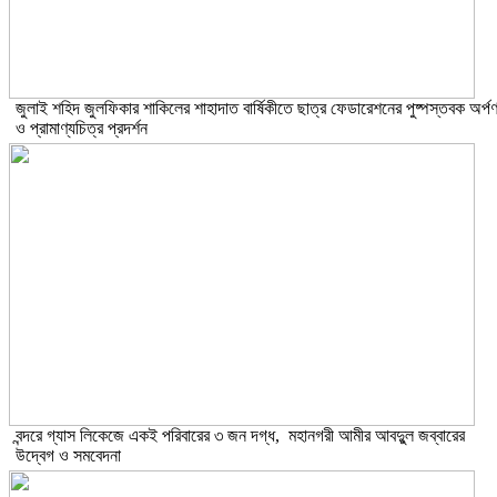
​জুলাই শহিদ জুলফিকার শাকিলের শাহাদাত বার্ষিকীতে ছাত্র ফেডারেশনের পুষ্পস্তবক অর্প
ও প্রামাণ্যচিত্র প্রদর্শন
বন্দরে গ্যাস লিকেজে একই পরিবারের ৩ জন দগ্ধ, মহানগরী আমীর আবদুুল জব্বারের
উদ্বেগ ও সমবেদনা