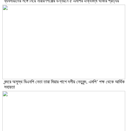
ব্যবসায়ীদের সঙ্গে নিয়ে নারায়ণগঞ্জের উন্নয়নে ৫ এমপির ঐক্যবদ্ধ থাকার প্রত্যয়
বন্দরে অসুস্থ বিএনপি নেতা তারা মিয়ার পাশে দলীয় নেতৃবৃন্দ, এমপি’ পক্ষ থেকে আর্থিক
সহায়তা