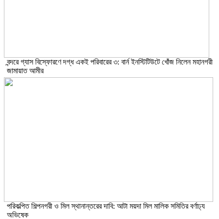
বন্দরে গ্যাস বিস্ফোরণে দগ্ধ একই পরিবারের ৩: বার্ন ইনস্টিটিউটে খোঁজ নিলেন মহানগরী
জামায়াত আমীর
পরিকল্পিত শিল্পনগরী ও মিল স্থানান্তরের দাবি: আটা ময়দা মিল মালিক সমিতির বর্ণাঢ্য
অভিষেক