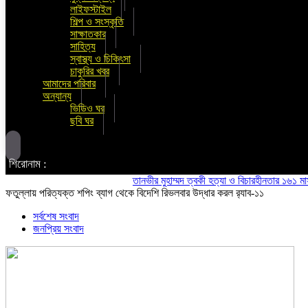
লাইফস্টাইল
শিল্প ও সংস্কৃতি
সাক্ষাতকার
সাহিত্য
স্বাস্থ্য ও চিকিৎসা
চাকুরির খবর
আমাদের পরিবার
অন্যান্য
ভিডিও ঘর
ছবি ঘর
শিরোনাম :
তানভীর মুহাম্মদ ত্বকী হত্যা ও বিচারহীনতার ১৬১ মাস উপল
ফতুল্লায় পরিত্যক্ত শপিং ব্যাগ থেকে বিদেশি রিভলবার উদ্ধার করল র‍্যাব-১১
সর্বশেষ সংবাদ
জনপ্রিয় সংবাদ