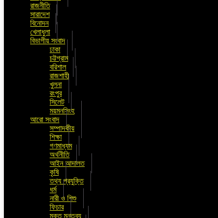
রাজনীতি
সারাদেশ
বিনোদন
খেলাধুলা
বিভাগীয় সংবাদ
ঢাকা
চট্টগ্রাম
বরিশাল
রাজশাহী
খুলনা
রংপুর
সিলেট
ময়মনসিংহ
আরো সংবাদ
সম্পাদকীয়
শিক্ষা
গণমাধ্যম
অর্থনীতি
আইন আদালত
কৃষি
তথ্য প্রযুক্তি
ধর্ম
নারী ও শিশু
ফিচার
মুক্ত মন্তব্য