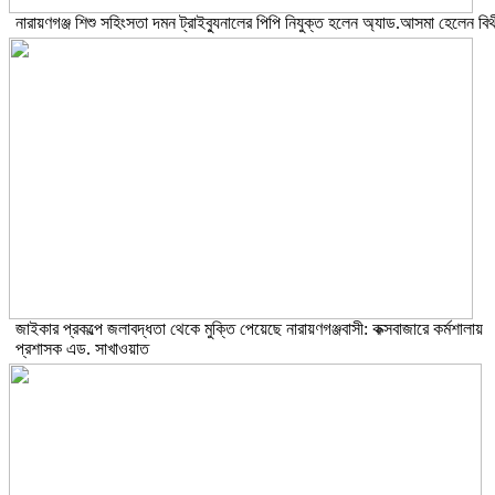
নারায়ণগঞ্জ শিশু সহিংসতা দমন ট্রাইব্যুনালের পিপি নিযুক্ত হলেন অ্যাড.আসমা হেলেন বিথ
জাইকার প্রকল্পে জলাবদ্ধতা থেকে মুক্তি পেয়েছে নারায়ণগঞ্জবাসী: কক্সবাজারে কর্মশালায়
প্রশাসক এড. সাখাওয়াত