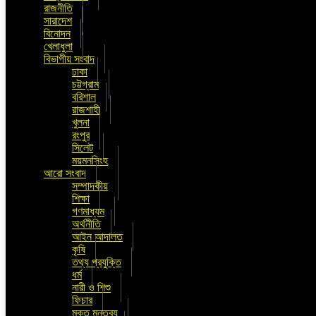
রাজনীতি
সারাদেশ
বিনোদন
খেলাধুলা
বিভাগীয় সংবাদ
ঢাকা
চট্টগ্রাম
বরিশাল
রাজশাহী
খুলনা
রংপুর
সিলেট
ময়মনসিংহ
আরো সংবাদ
সম্পাদকীয়
শিক্ষা
গণমাধ্যম
অর্থনীতি
আইন আদালত
কৃষি
তথ্য প্রযুক্তি
ধর্ম
নারী ও শিশু
ফিচার
মুক্ত মন্তব্য