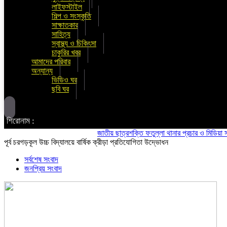
লাইফস্টাইল
শিল্প ও সংস্কৃতি
সাক্ষাতকার
সাহিত্য
স্বাস্থ্য ও চিকিৎসা
চাকুরির খবর
আমাদের পরিবার
অন্যান্য
ভিডিও ঘর
ছবি ঘর
শিরোনাম :
জাতীয় ছাত্রশক্তি ফতুল্লা থানার প্রচার ও মিডিয়া সম্পাদক
পূর্ব চরগড়কূল উচ্চ বিদ্যালয়ে বার্ষিক ক্রীড়া প্রতিযোগিতা উদ্ভোধন
সর্বশেষ সংবাদ
জনপ্রিয় সংবাদ