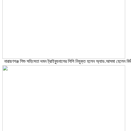
নারায়ণগঞ্জ শিশু সহিংসতা দমন ট্রাইব্যুনালের পিপি নিযুক্ত হলেন অ্যাড.আসমা হেলেন বিথ