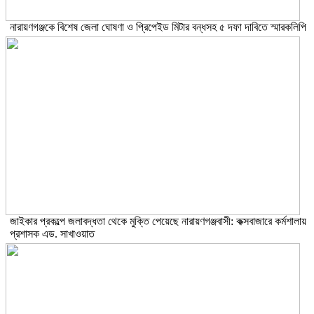
নারায়ণগঞ্জকে বিশেষ জেলা ঘোষণা ও প্রিপেইড মিটার বন্ধসহ ৫ দফা দাবিতে স্মারকলিপি
জাইকার প্রকল্পে জলাবদ্ধতা থেকে মুক্তি পেয়েছে নারায়ণগঞ্জবাসী: কক্সবাজারে কর্মশালায়
প্রশাসক এড. সাখাওয়াত