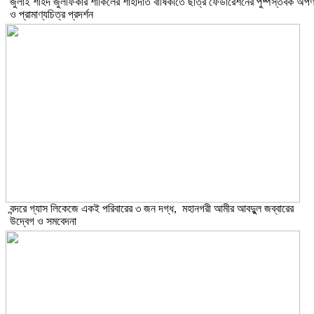
​জুলাই শহিদ জুলফিকার শাকিলের শাহাদাত বার্ষিকীতে ছাত্র ফেডারেশনের পুষ্পস্তবক অর্প
ও প্রামাণ্যচিত্র প্রদর্শন
বন্দরে গ্যাস লিকেজে একই পরিবারের ৩ জন দগ্ধ, মহানগরী আমীর আবদুুল জব্বারের
উদ্বেগ ও সমবেদনা